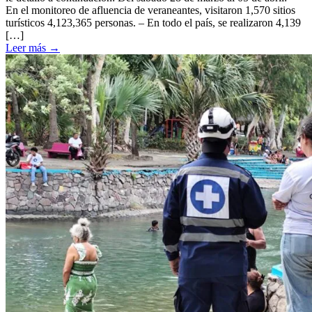
En el monitoreo de afluencia de veraneantes, visitaron 1,570 sitios
turísticos 4,123,365 personas. – En todo el país, se realizaron 4,139
[…]
Leer más
→