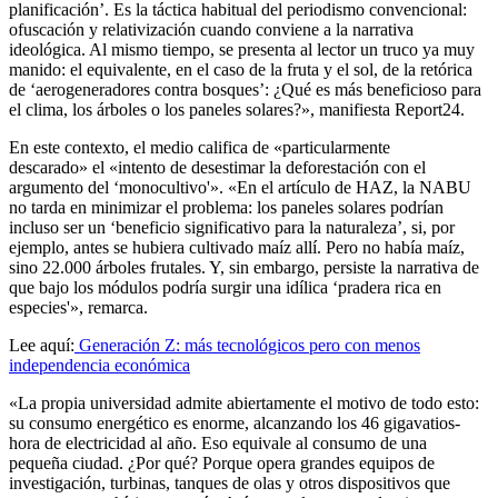
planificación’. Es la táctica habitual del periodismo convencional:
ofuscación y relativización cuando conviene a la narrativa
ideológica. Al mismo tiempo, se presenta al lector un truco ya muy
manido: el equivalente, en el caso de la fruta y el sol, de la retórica
de ‘aerogeneradores contra bosques’: ¿Qué es más beneficioso para
el clima, los árboles o los paneles solares?», manifiesta Report24.
En este contexto, el medio califica de «particularmente
descarado» el «intento de desestimar la deforestación con el
argumento del ‘monocultivo'». «En el artículo de HAZ, la NABU
no tarda en minimizar el problema: los paneles solares podrían
incluso ser un ‘beneficio significativo para la naturaleza’, si, por
ejemplo, antes se hubiera cultivado maíz allí. Pero no había maíz,
sino 22.000 árboles frutales. Y, sin embargo, persiste la narrativa de
que bajo los módulos podría surgir una idílica ‘pradera rica en
especies'», remarca.
Lee aquí:
Generación Z: más tecnológicos pero con menos
independencia económica
«La propia universidad admite abiertamente el motivo de todo esto:
su consumo energético es enorme, alcanzando los 46 gigavatios-
hora de electricidad al año. Eso equivale al consumo de una
pequeña ciudad. ¿Por qué? Porque opera grandes equipos de
investigación, turbinas, tanques de olas y otros dispositivos que