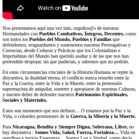
Nos presentamos aquí una vez más, orgullos@s de nuestras
Hermandades con
Pueblos Combativos, Íntegros, Decentes,
como
son todos los
Pueblos del Mundo, Pueblos y Familias
que
defendemos, resguardamos y sostenemos nuestras Prerrogativas y
Creencias, desde Culturas y Prácticas que los Colonialistas e
Imperialistas del Mundo han querido asaltar y de las que nos han
pretendido despojar, sin que pudieran, y sabemos que no podrán.
En estas circunstancias cruciales de la Historia Humana se repite la
disyuntiva, la dualidad eterna, el conflicto nunca resuelto entre la
Paz y la Guerra, entre la Vida y la Muerte, entre la pretensión
supremacista de aniquilar, someter y apropiarse de nuestras Culturas,
y nuestro deber de defender nuestros
Patrimonios Espirituales,
Sociales y Materiales.
Estos son momentos que nos definen… O estamos por la Paz y la
Vida, o cobardes promotores de la
Guerra, la Miseria y la Muerte.
Para
Nicaragua, Bendita y Siempre Digna, Soberana, Libre,
no
hay disyuntiva :
Somos Vida, Salud, Fuerza, Fortaleza…
Vida en
orgullosa e invicta Esperanza… Somos Luz y Verdad, como decía