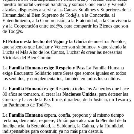
nuestro Inmortal General Sandino, y somos Conciencia y Valentía
alzadas, dispuestos a servir a las Causas Sublimes y Superiores de la
Humanidad; al Bien Supremo de Tod@s, a la Concordia, al
Entendimiento, a la Comprensión, a la Fraternidad, a la Convivencia
y a la Cooperación entre tod@s, para compartir los Bienes que son
de Tod@s.
El Futuro está hecho del Vigor y la Gloria
de nuestros Pueblos,
que sabemos que Luchar y Vencer son sinónimos, y que siendo la
Lucha el Más Alto de los Cantos, Luchar és crear las necesarias
Victorias del Bien Común.
La
Familia Humana exige Respeto y Paz.
La Familia Humana
exige Encuentro Solidario entre Seres que somos iguales en todos
los sentidos, y complementarios, también en todos los sentidos.
La
Familia Humana
exige Respeto a todos los Acuerdos que hace
80 años se tomaron, al crear las
Naciones Unidas,
para detener las
Guerras y hacer de la Paz firme, duradera, de la Justicia, un Tesoro y
un Patrimonio de Tod@s.
La
Familia Humana
espera, confía, propone y al mismo tiempo
reclama, demanda, requiere, Unión para alcanzar la Plenitud de la
Inteligencia, la Serenidad, la Sabiduría, la Calma, y la Humildad,
indispensables para construir, ya no más para destruir.