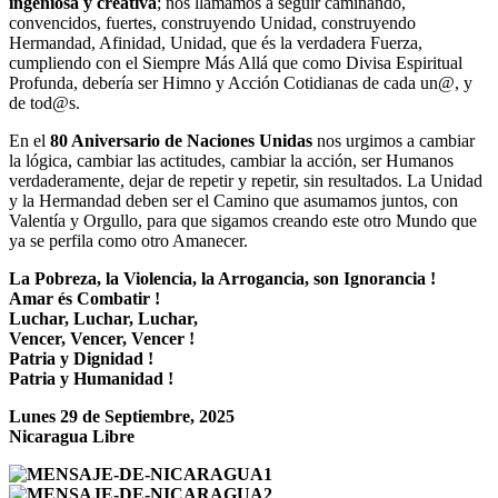
ingeniosa y creativa
; nos llamamos a seguir caminando,
convencidos, fuertes, construyendo Unidad, construyendo
Hermandad, Afinidad, Unidad, que és la verdadera Fuerza,
cumpliendo con el Siempre Más Allá que como Divisa Espiritual
Profunda, debería ser Himno y Acción Cotidianas de cada un@, y
de tod@s.
En el
80 Aniversario de Naciones Unidas
nos urgimos a cambiar
la lógica, cambiar las actitudes, cambiar la acción, ser Humanos
verdaderamente, dejar de repetir y repetir, sin resultados. La Unidad
y la Hermandad deben ser el Camino que asumamos juntos, con
Valentía y Orgullo, para que sigamos creando este otro Mundo que
ya se perfila como otro Amanecer.
La Pobreza, la Violencia, la Arrogancia, son Ignorancia !
Amar és Combatir !
Luchar, Luchar, Luchar,
Vencer, Vencer, Vencer !
Patria y Dignidad !
Patria y Humanidad !
Lunes 29 de Septiembre, 2025
Nicaragua Libre