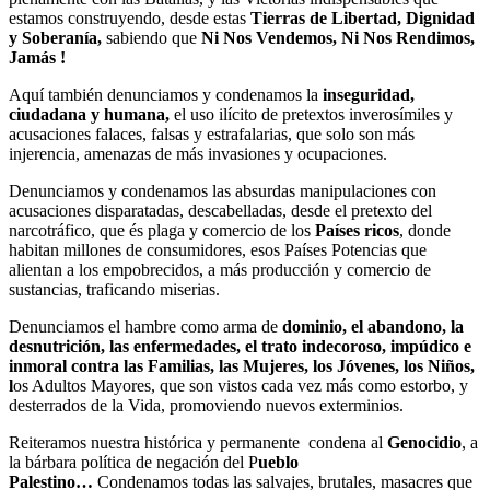
estamos construyendo, desde estas
Tierras de Libertad, Dignidad
y Soberanía,
sabiendo que
Ni Nos Vendemos, Ni Nos Rendimos,
Jamás !
Aquí también denunciamos y condenamos la
inseguridad,
ciudadana y humana,
el uso ilícito de pretextos inverosímiles y
acusaciones falaces, falsas y estrafalarias, que solo son más
injerencia, amenazas de más invasiones y ocupaciones.
Denunciamos y condenamos las absurdas manipulaciones con
acusaciones disparatadas, descabelladas, desde el pretexto del
narcotráfico, que és plaga y comercio de los
Países ricos
, donde
habitan millones de consumidores, esos Países Potencias que
alientan a los empobrecidos, a más producción y comercio de
sustancias, traficando miserias.
Denunciamos el hambre como arma de
dominio, el abandono, la
desnutrición, las enfermedades, el trato indecoroso, impúdico e
inmoral contra las Familias, las Mujeres, los Jóvenes, los Niños,
l
os Adultos Mayores, que son vistos cada vez más como estorbo, y
desterrados de la Vida, promoviendo nuevos exterminios.
Reiteramos nuestra histórica y permanente condena al
Genocidio
, a
la bárbara política de negación del P
ueblo
Palestino…
Condenamos todas las salvajes, brutales, masacres que