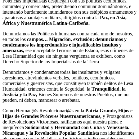
Potencias Imperialistas despliegan con sus políticas económicas,
culturales y comerciales, pretendiendo continuar dominándonos, e
intentando burdamente intimidarnos con sus estúpidos armamentos y
aparatosos aparatajes militares, dirigidos contra la
Paz, en Asia,
África y Nuestramérica Latina-Caribeña.
Denunciamos las Políticas inhumanas contra cada uno de nosotros,
en todos los
campos… Migración, exclusión; denunciamos y
condenamos los imperdonables e injustificables insultos y
amenazas,
ese inaceptable Terrorismo de Estado, esos crímenes de
Lesa Humanidad que sin ninguna vergüenza se exhiben, como
Derecho Superior de los Imperialistas de la Tierra.
Denunciamos y condenamos todas las insultantes y vulgares
agresiones, atrevimientos verbales, políticos, económicos,
comerciales y guerreristas, que constituyen también delitos de Lesa
Humanidad, crímenes contra la Seguridad, la
Tranquilidad, la
Justicia y la Paz,
Bienes Supremos de nuestros Pueblos, que no
pueden, ni deben, manosear o arrebatar.
Como Herman@s Revolucionari@s en la
Patria Grande, Hijos e
Hijas de Grandes Próceres Nuestroamericanos,
y Protagonistas
de Revoluciones Victoriosas, ratificamos aquí nuestra plena e
inequívoca
Solidaridad y Hermandad con Cuba y Venezuela.
Nicaragua y la Revolución Popular Sandinis
ta nos identificamos
plenamente con las Batallas, y las Victorias indispensables que