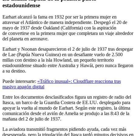
estadounidense
Earhart alcanzó la fama en 1932 por ser la primera mujer en
atravesar el Atlántico de manera independiente. Despegó el 20 de
mayo de 1937 desde Oakland (California) con la aspiración
de convertirse en la primera mujer que completara un viaje alrededor
del planeta en aeronave.
Earhart y Noonan desaparecieron el 2 de julio de 1937 tras despegar
de Lae (Papúa Nueva Guinea) en un desafiante vuelo de 2.500
millas con destino a la isla Howland, un pequeño territorio
estadounidense situado entre Australia y Hawái, pero nunca llegaron
a su destino.
Puede interesarte:
«Tráfico inusual»: Cloudflare reacciona tras
masivo apagón digital
Entre los documentos desclasificados figura un registro de radio del
Itasca, un barco de la Guardia Costera de EE.UU. desplegado para
apoyar la vuelta al mundo de Earhart. Según este registro, la última
comunicación desde el avión de Amelia se produjo a las 8:43 de la
mañana del 2 de julio de 1937.
La aviadora transmitió fragmentos pidiendo ayuda, cada vez más
desesperada, pero la tripulación del Itasca tardó minutos decisivos en