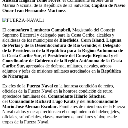
Austacil Hagarin Tomé Flores
; el Comandante en Jefe de la
Marina Nacional de la República de El Salvador,
Capitán de Navío
Omar Iván Hernández Martínez
.
El
compañero Lumberto Campbell,
Magistrado del Consejo
Supremo Electoral y delegado para la Costa Caribe, alcaldes y
alcaldesas de los municipios de
Bluefields, Corn Island, Laguna
de Perlas y de la Desembocadura de Río Grande
; el
Delegado
de la Presidencia de la República para la Región Autónoma de
la Costa Caribe Sur
, el
Presidente del Consejo Regional y el
Coordinador de Gobierno de la Región Autónoma de la Costa
Caribe Sur,
agregados de defensa, militares, navales, aéreos,
adjuntos y jefes de misiones militares acreditados en la
República
de Nicaragua
.
Exjefes de la
Fuerza Naval
en la honrosa condición de retiro,
oficiales de la Fuerza Naval en la honrosa condición de retiro,
apreciados familiares del
Comandante Hilario Sánchez
,
del
Comandante Richard Lugo Kautz
y del
Subcomandante
Mario José Alemán Escobar
. Familiares de miembros de la Fuerza
Naval caídos y desaparecidos en el cumplimiento del deber, jefes,
oficiales, suboficiales, clases, marineros, auxiliares y bloques de
tropas de la Fuerza Naval.