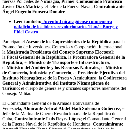
fuerzas Policiales de Nicaragua,
Primer Comisionado Francisco
Javier Díaz Madriz
y el Jefe de la Fuerza Naval,
Contralmirante
Ángel Eugenio Fonseca Donaire
.
Leer también:
Juventud nicaragüense conmemora
natalicio de los líderes revolucionarios Tomás Borge y
Fidel Castro
Participan el
Asesor de los Copresidentes de la República
para la
Promoción de Inversiones, Comercio y Cooperación Internacional;
la
Magistrada Presidenta del Consejo Supremo Electoral
;
la
Fiscal General de la República
, la
Procuradora General de la
República
; el
Ministro de Transporte e Infraestructura
,
el
Ministro del Ambiente y los Recursos Naturales
; el
Ministro
de Comercio, Industria y Comercio
, el
Presidente Ejecutivo del
Instituto Nicaragüense de la Pesca y Acuicultura
, la
Codirectora
General y Administrativa del Instituto Nicaragüense de
Turismo
; el cuerpo de generales y oficiales superiores miembros del
Consejo Militar.
El Comandante General de la Armada Bolivariana de
Venezuela,
Almirante Ashraf Abdel Hadi Suleimán Gutiérrez
; el
Jefe de la Marina de Guerra Revolucionaria de la República de
Cuba,
Contralmirante Luis Reyes López
; el Comandante General
de la Fuerza Naval de la República de Honduras,
Contralmirante