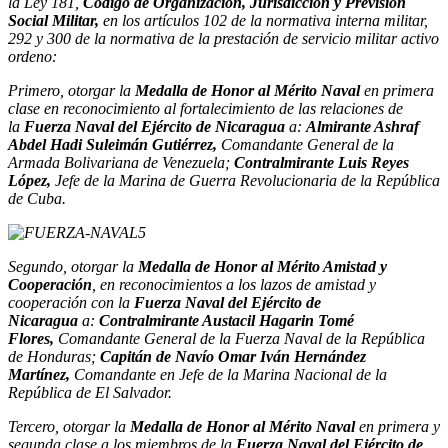
la Ley 181,
Código de Organización, Jurisdicción y Previsión
Social Militar,
en los artículos 102 de la normativa interna militar,
292 y 300 de la normativa de la prestación de servicio militar activo
ordeno:
Primero, otorgar la
Medalla de Honor al Mérito Naval
en primera
clase en reconocimiento al fortalecimiento de las relaciones de
la
Fuerza Naval del Ejército de Nicaragua
a:
Almirante Ashraf
Abdel Hadi Suleimán Gutiérrez,
Comandante General de la
Armada Bolivariana de Venezuela;
Contralmirante Luis Reyes
López,
Jefe de la Marina de Guerra Revolucionaria de la República
de Cuba.
Segundo, otorgar la
Medalla de Honor al Mérito Amistad y
Cooperación
, en reconocimientos a los lazos de amistad y
cooperación con la
Fuerza Naval del Ejército de
Nicaragua
a:
Contralmirante Austacil Hagarin Tomé
Flores,
Comandante General de la Fuerza Naval de la República
de Honduras;
Capitán de Navío Omar Iván Hernández
Martínez,
Comandante en Jefe de la Marina Nacional de la
República de El Salvador.
Tercero, otorgar la
Medalla de Honor al Mérito Naval
en primera y
segunda clase a los miembros de la
Fuerza Naval del Ejército de