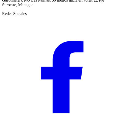
Gasolinera UNO Las Palmas, 50 metros hacia el Norte, 22 Pje
Suroeste, Managua
Redes Sociales