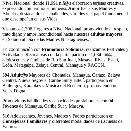
Nivel Nacional, donde 11,991 niñ@s elaboraron tarjetas creativas,
expresando con ternura su inmenso
Amor
hacia sus Madres y
Abuelas, destacando sus cualidades, virtudes y el papel fundamental
que desempeñan en sus Vidas.
Visitamos 1,396 Hogares a Nivel Nacional, promoviendo el respeto,
trato digno y amor incondicional hacia nuestras
adultas mayores
,
en Saludo al Día de las Madres Nicaragüenses.
En coordinación con
Promotoría Solidaria
, realizamos Festivales y
Actividades Recreativas con la participación de 1,034 niñ@s,
adolescentes y familias de Río San Juan, Masaya, Rivas, Estelí,
León, Matagalpa, Zelaya Central, Managua y RACCN.
394 Adult@s
Mayores de Chontales, Managua, Carazo, Zelaya
Central, Nueva Segovia, Caribe Sur y Estelí, participaron en
Bailongos, Karaokes y Música del Recuerdo, promoviendo una
Vejez Digna.
Promovimos habilidades y capacidades pre-laborales con
94
Jóvenes
de Managua, Caribe Sur y Masaya.
516 Adolescentes, Jóvenes, Madres y Padres participaron en
Consejerías Familiares
y diferentes modalidades de Escuelas de
Valores.