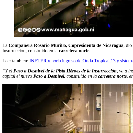
La
Compañera Rosario Murillo, Copresidenta de Nicaragua
, dio
Insurrección, construido en la
carretera norte.
Leer tambien:
INETER reporta ingreso de Onda Tropical 13 y sistema
“Y el
Paso a Desnivel de la Pista Héroes de la Insurrección
, va a i
capital el nuevo
Paso
a Desnivel,
construido en la
carretera norte,
en