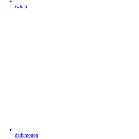
twitch
dailymotion