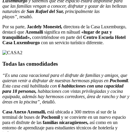
Luxemburgo
y sabemos que este espacio estará disponible para
que las familias vengan a conocer, disfrutar y gozar de las bellezas
naturales de
San Rafael del Sur,
principalmente las
playas”,
resaltó.
Por su parte,
Jacdely Monestel,
directora de la Casa Luxemburgo,
destacó que
Azomalli
significa en náhuatl
«lugar de paz y
tranquilidad»,
convirtiéndose en parte del
Centro Escuela Hotel
Casa Luxemburgo
con un servicio turístico diferente.
Todas las comodidades
“Es una casa vacacional para el disfrute de familias y amigos, que
quieran venir a disfrutar de nuestras hermosas playas en
Pochomil
.
Esta casa está habilitada con
6 habitaciones con una capacidad
para 18 personas,
habitaciones con vistas privilegiadas y cocina
equipada, además hay hermosos corredores, área de rancho y bar y
áreas en la piscina”,
detalló.
Casa Anexo Azomalli,
está ubicada a 300 metros al sur de la
terminal de buses de
Pochomil
y se convierte en un nuevo espacio
para el disfrute de las
familias nicaragüenses,
así como en un
entorno de aprendizaje para estudiantes técnicos de hotelería y