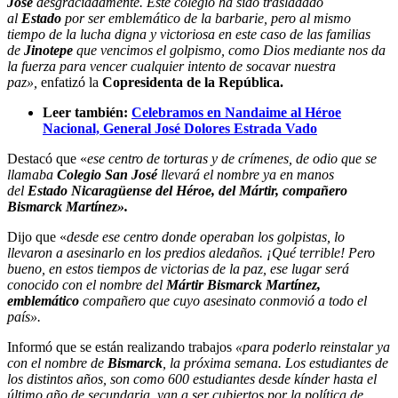
José
desgraciadamente. Este colegio ha sido trasladado
al
Estado
por ser emblemático de la barbarie, pero al mismo
tiempo de la lucha digna y victoriosa en este caso de las familias
de
Jinotepe
que vencimos el golpismo, como Dios mediante nos da
la fuerza para vencer cualquier intento de socavar nuestra
paz»,
enfatizó la
Copresidenta de la República.
Leer también:
Celebramos en Nandaime al Héroe
Nacional, General José Dolores Estrada Vado
Destacó que «
ese centro de torturas y de crímenes, de odio que se
llamaba
Colegio San José
llevará el nombre ya en manos
del
Estado Nicaragüense del Héroe, del Mártir, compañero
Bismarck Martínez».
Dijo que «
desde ese centro donde operaban los golpistas, lo
llevaron a asesinarlo en los predios aledaños. ¡Qué terrible! Pero
bueno, en estos tiempos de victorias de la paz, ese lugar será
conocido con el nombre del
Mártir Bismarck Martínez,
emblemático
compañero que cuyo asesinato conmovió a todo el
país».
Informó que se están realizando trabajos
«para poderlo reinstalar ya
con el nombre de
Bismarck
, la próxima semana. Los estudiantes de
los distintos años, son como 600 estudiantes desde kínder hasta el
último año de secundaria, van a ser cubiertos por la política de