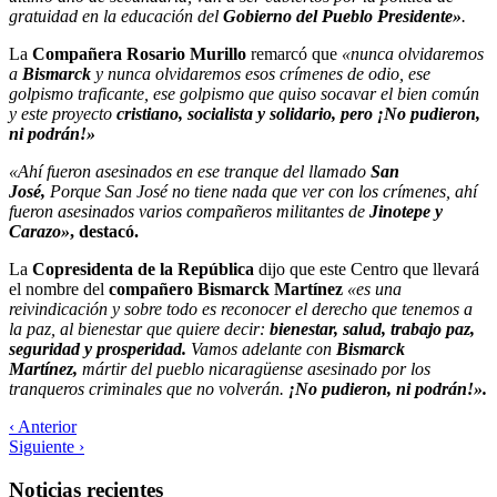
gratuidad en la educación del
Gobierno del Pueblo Presidente»
.
La
Compañera Rosario Murillo
remarcó que
«nunca olvidaremos
a
Bismarck
y nunca olvidaremos esos crímenes de odio, ese
golpismo traficante, ese golpismo que quiso socavar el bien común
y este proyecto
cristiano, socialista y solidario, pero ¡No pudieron,
ni podrán!»
«Ahí fueron asesinados en ese tranque del llamado
San
José,
Porque San José no tiene nada que ver con los crímenes, ahí
fueron asesinados varios compañeros militantes de
Jinotepe y
Carazo»
, destacó.
La
Copresidenta de la República
dijo que este Centro que llevará
el nombre del
compañero Bismarck Martínez
«es una
reivindicación y sobre todo es reconocer el derecho que tenemos a
la paz, al bienestar que quiere decir:
bienestar, salud, trabajo paz,
seguridad y prosperidad.
Vamos adelante con
Bismarck
Martínez,
mártir del pueblo nicaragüense asesinado por los
tranqueros criminales que no volverán.
¡No pudieron, ni podrán!».
‹ Anterior
Siguiente ›
Noticias recientes