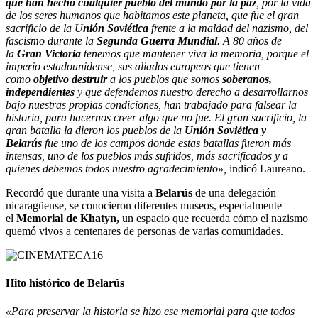
que han hecho cualquier pueblo del mundo por la paz
, por la vida
de los seres humanos que habitamos este planeta, que fue el gran
sacrificio de la U
nión Soviética
frente a la maldad del nazismo, del
fascismo durante la
Segunda Guerra Mundial
. A 80 años de
la
Gran Victoria
tenemos que mantener viva la memoria, porque el
imperio estadounidense, sus aliados europeos que tienen
como
objetivo destruir
a los pueblos que somos
soberanos,
independientes
y que defendemos nuestro derecho a desarrollarnos
bajo nuestras propias condiciones, han trabajado para falsear la
historia, para hacernos creer algo que no fue. El gran sacrificio, la
gran batalla la dieron los pueblos de la
Unión Soviética y
Belarús
fue uno de los campos donde estas batallas fueron más
intensas, uno de los pueblos más sufridos, más sacrificados y a
quienes debemos todos nuestro agradecimiento»,
indicó Laureano.
Recordó que durante una visita a
Belarús
de una delegación
nicaragüense, se conocieron diferentes museos, especialmente
el
Memorial de Khatyn,
un espacio que recuerda cómo el nazismo
quemó vivos a centenares de personas de varias comunidades.
Hito histórico de Belarús
«Para preservar la historia se hizo ese memorial para que todos