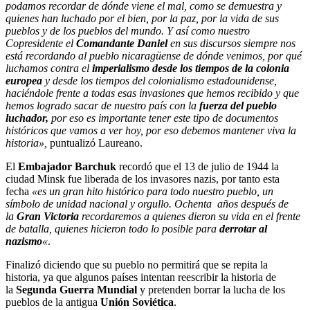
podamos recordar de dónde viene el mal, como se demuestra y
quienes han luchado por el bien, por la paz, por la vida de sus
pueblos y de los pueblos del mundo. Y así como nuestro
Copresidente el
Comandante Daniel
en sus discursos siempre nos
está recordando al pueblo nicaragüense de dónde venimos, por qué
luchamos contra el
imperialismo desde los tiempos de la colonia
europea
y desde los tiempos del colonialismo estadounidense,
haciéndole frente a todas esas invasiones que hemos recibido y que
hemos logrado sacar de nuestro país con la
fuerza del pueblo
luchador,
por eso es importante tener este tipo de documentos
históricos que vamos a ver hoy, por eso debemos mantener viva la
historia»,
puntualizó Laureano.
El
Embajador Barchuk
recordó que el 13 de julio de 1944 la
ciudad Minsk fue liberada de los invasores nazis, por tanto esta
fecha
«es un gran hito histórico para todo nuestro pueblo, un
símbolo de unidad nacional y orgullo. Ochenta años después de
la
Gran Victoria
recordaremos a quienes dieron su vida en el frente
de batalla, quienes hicieron todo lo posible para
derrotar al
nazismo
«
.
Finalizó diciendo que su pueblo no permitirá que se repita la
historia, ya que algunos países intentan reescribir la historia de
la
Segunda Guerra Mundial
y pretenden borrar la lucha de los
pueblos de la antigua
Unión Soviética
.