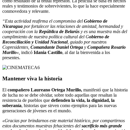
como resultado de la brutal represión. La película se basa en hechos
reales y testimonios de sobrevivientes, lo que la hace especialmente
conmovedora y relevante.
“Esta actividad reafirma el compromiso del
Gobierno de
Nicaragua
por fortalecer las relaciones de amistad, hermandad y
cooperación con la
República de Belarús
y es una muestra más del
cumplimiento de nuestra política cultural del G
obierno de
Reconciliación y Unidad Nacional
, guiado por nuestros
Copresidentes,
Comandante Daniel Ortega
y
Compañera Rosario
Murillo
«,
indicó
Idania Castillo
, al dar la bienvenida a los
presentes.
Mantener viva la historia
El
compañero Laureano Ortega Murillo,
manifestó que la historia
de lucha no se debe olvidar, sobre todo aquellas que resaltan la
resistencia de pueblos que
defienden la vida, la dignidad, la
soberanía
, historias que sirven como ejemplos para las nuevas
generaciones de jóvenes en el mundo.
«Gracias por brindarnos este material histórico, por compartirnos
estos documentos muestras fehacientes del
sacrificio más grande