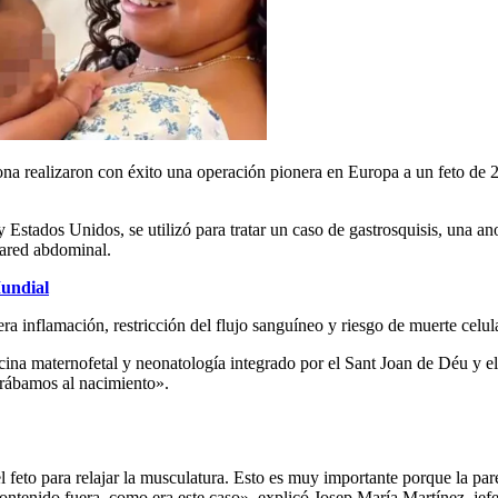
lona realizaron con éxito una operación pionera en Europa a un feto de
Estados Unidos, se utilizó para tratar un caso de gastrosquisis, una an
pared abdominal.
Mundial
nera inflamación, restricción del flujo sanguíneo y riesgo de muerte cel
na maternofetal y neonatología integrado por el Sant Joan de Déu y el C
perábamos al nacimiento».
 feto para relajar la musculatura. Esto es muy importante porque la pare
 contenido fuera, como era este caso», explicó Josep María Martínez, je