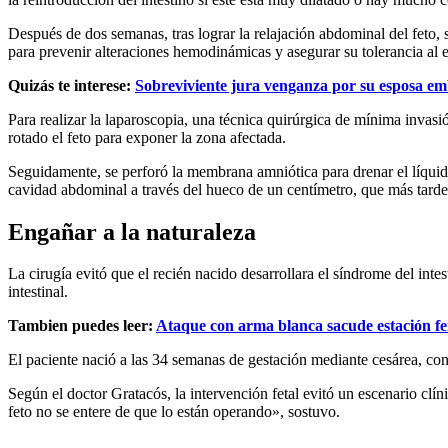
Después de dos semanas, tras lograr la relajación abdominal del feto, se
para prevenir alteraciones hemodinámicas y asegurar su tolerancia al e
Quizás te interese:
Sobreviviente jura venganza por su esposa e
Para realizar la laparoscopia, una técnica quirúrgica de mínima invasi
rotado el feto para exponer la zona afectada.
Seguidamente, se perforó la membrana amniótica para drenar el líquido y
cavidad abdominal a través del hueco de un centímetro, que más tarde
Engañar a la naturaleza
La cirugía evitó que el recién nacido desarrollara el síndrome del int
intestinal.
Tambien puedes leer:
Ataque con arma blanca sacude estación fe
El paciente nació a las 34 semanas de gestación mediante cesárea, co
Según el doctor Gratacós, la intervención fetal evitó un escenario clín
feto no se entere de que lo están operando», sostuvo.