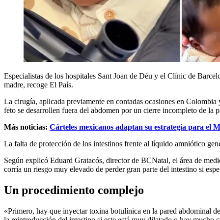
Especialistas de los hospitales Sant Joan de Déu y el Clínic de Barce
madre, recoge El País.
La cirugía, aplicada previamente en contadas ocasiones en Colombia y 
feto se desarrollen fuera del abdomen por un cierre incompleto de la 
Más noticias:
Cárteles mexicanos adaptan su estrategia para el 
La falta de protección de los intestinos frente al líquido amniótico ge
Según explicó Eduard Gratacós, director de BCNatal, el área de medici
corría un riesgo muy elevado de perder gran parte del intestino si es
Un procedimiento complejo
«Primero, hay que inyectar toxina botulínica en la pared abdominal del
la reintroducción del intestino si este está muy dilatado o hay mucho