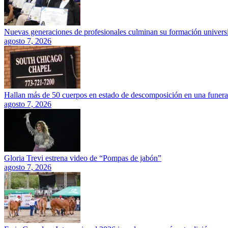
Nuevas generaciones de profesionales culminan su formación universi
agosto 7, 2026
Hallan más de 50 cuerpos en estado de descomposición en una funera
agosto 7, 2026
Gloria Trevi estrena video de “Pompas de jabón”
agosto 7, 2026