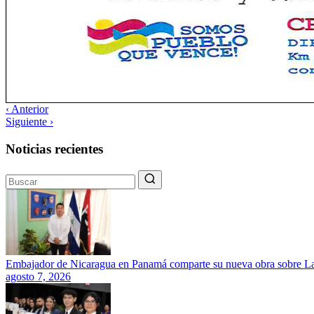
‹ Anterior
Siguiente ›
Noticias recientes
Embajador de Nicaragua en Panamá comparte su nueva obra sobre L
agosto 7, 2026