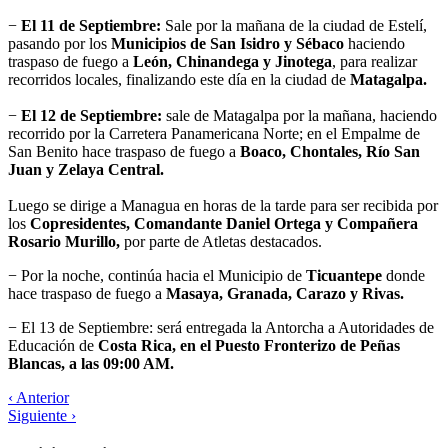
−
El 11 de Septiembre:
Sale por la mañana de la ciudad de Estelí,
pasando por los
Municipios de San Isidro y Sébaco
haciendo
traspaso de fuego a
León, Chinandega y Jinotega
, para realizar
recorridos locales, finalizando este día en la ciudad de
Matagalpa.
−
El 12 de Septiembre:
sale de Matagalpa por la mañana, haciendo
recorrido por la Carretera Panamericana Norte; en el Empalme de
San Benito hace traspaso de fuego a
Boaco, Chontales, Río San
Juan y Zelaya Central.
Luego se dirige a Managua en horas de la tarde para ser recibida por
los
Copresidentes, Comandante Daniel Ortega y Compañera
Rosario Murillo,
por parte de Atletas destacados.
− Por la noche, continúa hacia el Municipio de
Ticuantepe
donde
hace traspaso de fuego a
Masaya, Granada, Carazo y Rivas.
− El 13 de Septiembre: será entregada la Antorcha a Autoridades de
Educación de
Costa Rica, en el Puesto Fronterizo de Peñas
Blancas, a las 09:00 AM.
‹ Anterior
Siguiente ›