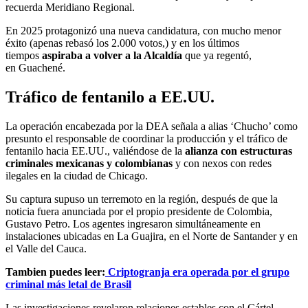
recuerda Meridiano Regional.
En 2025 protagonizó una nueva candidatura, con mucho menor
éxito (apenas rebasó los 2.000 votos,) y en los últimos
tiempos
aspiraba a volver a la Alcaldía
que ya regentó,
en Guachené.
Tráfico de fentanilo a EE.UU.
La operación encabezada por la DEA señala a alias ‘Chucho’ como
presunto el responsable de coordinar la producción y el tráfico de
fentanilo hacia EE.UU., valiéndose de la
alianza con estructuras
criminales mexicanas y colombianas
y con nexos con redes
ilegales en la ciudad de Chicago.
Su captura supuso un terremoto en la región, después de que la
noticia fuera anunciada por el propio presidente de Colombia,
Gustavo Petro. Los agentes ingresaron simultáneamente en
instalaciones ubicadas en La Guajira, en el Norte de Santander y en
el Valle del Cauca.
Tambien puedes leer:
Criptogranja era operada por el grupo
criminal más letal de Brasil
Las investigaciones revelaron relaciones estables con el Cártel