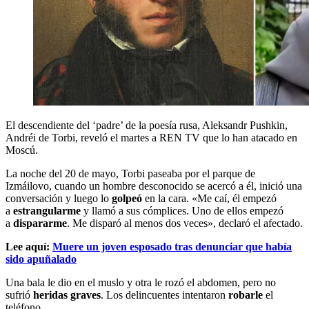
El descendiente del ‘padre’ de la poesía rusa, Aleksandr Pushkin,
Andréi de Torbi, reveló el martes a REN TV que lo han atacado en
Moscú.
La noche del 20 de mayo, Torbi paseaba por el parque de
Izmáilovo, cuando un hombre desconocido se acercó a él, inició una
conversación y luego lo
golpeó
en la cara. «Me caí, él empezó
a
estrangularme
y llamó a sus cómplices. Uno de ellos empezó
a
dispararme
. Me disparó al menos dos veces», declaró el afectado.
Lee aquí:
Muere un joven esposado tras denunciar que había
sido apuñalado
Una bala le dio en el muslo y otra le rozó el abdomen, pero no
sufrió
heridas graves
. Los delincuentes intentaron
robarle
el
teléfono.