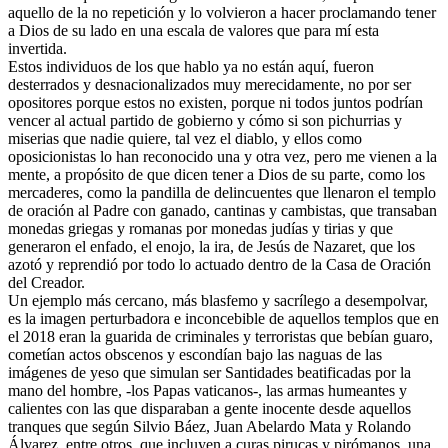
aquello de la no repetición y lo volvieron a hacer proclamando tener
a Dios de su lado en una escala de valores que para mí esta
invertida.
Estos individuos de los que hablo ya no están aquí, fueron
desterrados y desnacionalizados muy merecidamente, no por ser
opositores porque estos no existen, porque ni todos juntos podrían
vencer al actual partido de gobierno y cómo si son pichurrias y
miserias que nadie quiere, tal vez el diablo, y ellos como
oposicionistas lo han reconocido una y otra vez, pero me vienen a la
mente, a propósito de que dicen tener a Dios de su parte, como los
mercaderes, como la pandilla de delincuentes que llenaron el templo
de oración al Padre con ganado, cantinas y cambistas, que transaban
monedas griegas y romanas por monedas judías y tirias y que
generaron el enfado, el enojo, la ira, de Jesús de Nazaret, que los
azotó y reprendió por todo lo actuado dentro de la Casa de Oración
del Creador.
Un ejemplo más cercano, más blasfemo y sacrílego a desempolvar,
es la imagen perturbadora e inconcebible de aquellos templos que en
el 2018 eran la guarida de criminales y terroristas que bebían guaro,
cometían actos obscenos y escondían bajo las naguas de las
imágenes de yeso que simulan ser Santidades beatificadas por la
mano del hombre, -los Papas vaticanos-, las armas humeantes y
calientes con las que disparaban a gente inocente desde aquellos
tranques que según Silvio Báez, Juan Abelardo Mata y Rolando
Álvarez, entre otros, que incluyen a curas pirucas y pirómanos, una