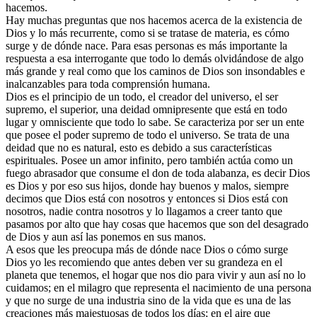
hacemos.
Hay muchas preguntas que nos hacemos acerca de la existencia de
Dios y lo más recurrente, como si se tratase de materia, es cómo
surge y de dónde nace. Para esas personas es más importante la
respuesta a esa interrogante que todo lo demás olvidándose de algo
más grande y real como que los caminos de Dios son insondables e
inalcanzables para toda comprensión humana.
Dios es el principio de un todo, el creador del universo, el ser
supremo, el superior, una deidad omnipresente que está en todo
lugar y omnisciente que todo lo sabe. Se caracteriza por ser un ente
que posee el poder supremo de todo el universo. Se trata de una
deidad que no es natural, esto es debido a sus características
espirituales. Posee un amor infinito, pero también actúa como un
fuego abrasador que consume el don de toda alabanza, es decir Dios
es Dios y por eso sus hijos, donde hay buenos y malos, siempre
decimos que Dios está con nosotros y entonces si Dios está con
nosotros, nadie contra nosotros y lo llagamos a creer tanto que
pasamos por alto que hay cosas que hacemos que son del desagrado
de Dios y aun así las ponemos en sus manos.
A esos que les preocupa más de dónde nace Dios o cómo surge
Dios yo les recomiendo que antes deben ver su grandeza en el
planeta que tenemos, el hogar que nos dio para vivir y aun así no lo
cuidamos; en el milagro que representa el nacimiento de una persona
y que no surge de una industria sino de la vida que es una de las
creaciones más majestuosas de todos los días; en el aire que