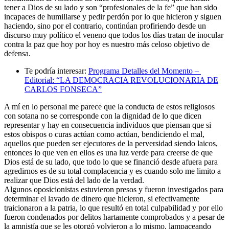
tener a Dios de su lado y son “profesionales de la fe” que han sido
incapaces de humillarse y pedir perdón por lo que hicieron y siguen
haciendo, sino por el contrario, continúan profiriendo desde un
discurso muy político el veneno que todos los días tratan de inocular
contra la paz que hoy por hoy es nuestro más celoso objetivo de
defensa.
Te podría interesar:
Programa Detalles del Momento –
Editorial: “LA DEMOCRACIA REVOLUCIONARIA DE
CARLOS FONSECA”
A mí en lo personal me parece que la conducta de estos religiosos
con sotana no se corresponde con la dignidad de lo que dicen
representar y hay en consecuencia individuos que piensan que si
estos obispos o curas actúan como actúan, bendiciendo el mal,
aquellos que pueden ser ejecutores de la perversidad siendo laicos,
entonces lo que ven en ellos es una luz verde para creerse de que
Dios está de su lado, que todo lo que se financió desde afuera para
agredirnos es de su total complacencia y es cuando solo me limito a
realizar que Dios está del lado de la verdad.
Algunos oposicionistas estuvieron presos y fueron investigados para
determinar el lavado de dinero que hicieron, si efectivamente
traicionaron a la patria, lo que resultó en total culpabilidad y por ello
fueron condenados por delitos hartamente comprobados y a pesar de
la amnistía que se les otorgó volvieron a lo mismo, lampaceando