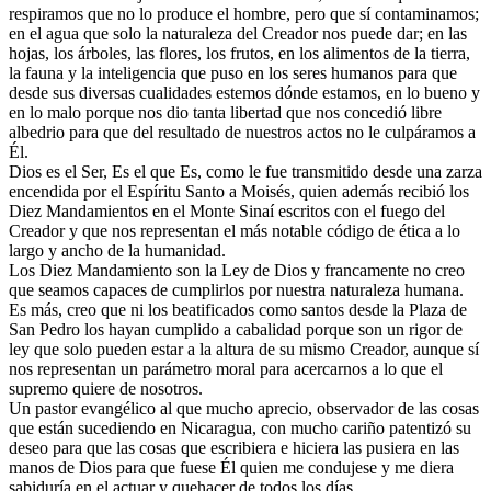
respiramos que no lo produce el hombre, pero que sí contaminamos;
en el agua que solo la naturaleza del Creador nos puede dar; en las
hojas, los árboles, las flores, los frutos, en los alimentos de la tierra,
la fauna y la inteligencia que puso en los seres humanos para que
desde sus diversas cualidades estemos dónde estamos, en lo bueno y
en lo malo porque nos dio tanta libertad que nos concedió libre
albedrio para que del resultado de nuestros actos no le culpáramos a
Él.
Dios es el Ser, Es el que Es, como le fue transmitido desde una zarza
encendida por el Espíritu Santo a Moisés, quien además recibió los
Diez Mandamientos en el Monte Sinaí escritos con el fuego del
Creador y que nos representan el más notable código de ética a lo
largo y ancho de la humanidad.
Los Diez Mandamiento son la Ley de Dios y francamente no creo
que seamos capaces de cumplirlos por nuestra naturaleza humana.
Es más, creo que ni los beatificados como santos desde la Plaza de
San Pedro los hayan cumplido a cabalidad porque son un rigor de
ley que solo pueden estar a la altura de su mismo Creador, aunque sí
nos representan un parámetro moral para acercarnos a lo que el
supremo quiere de nosotros.
Un pastor evangélico al que mucho aprecio, observador de las cosas
que están sucediendo en Nicaragua, con mucho cariño patentizó su
deseo para que las cosas que escribiera e hiciera las pusiera en las
manos de Dios para que fuese Él quien me condujese y me diera
sabiduría en el actuar y quehacer de todos los días.