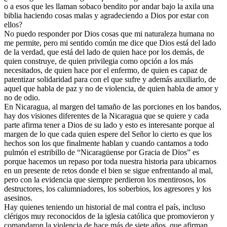
o a esos que les llaman sobaco bendito por andar bajo la axila una
biblia haciendo cosas malas y agradeciendo a Dios por estar con
ellos?
No puedo responder por Dios cosas que mi naturaleza humana no
me permite, pero mi sentido común me dice que Dios está del lado
de la verdad, que está del lado de quien hace por los demás, de
quien construye, de quien privilegia como opción a los más
necesitados, de quien hace por el enfermo, de quien es capaz de
patentizar solidaridad para con el que sufre y además auxiliarlo, de
aquel que habla de paz y no de violencia, de quien habla de amor y
no de odio.
En Nicaragua, al margen del tamaño de las porciones en los bandos,
hay dos visiones diferentes de la Nicaragua que se quiere y cada
parte afirma tener a Dios de su lado y esto es interesante porque al
margen de lo que cada quien espere del Señor lo cierto es que los
hechos son los que finalmente hablan y cuando cantamos a todo
pulmón el estribillo de “Nicaragüense por Gracia de Dios” es
porque hacemos un repaso por toda nuestra historia para ubicarnos
en un presente de retos donde el bien se sigue enfrentando al mal,
pero con la evidencia que siempre perdieron los mentirosos, los
destructores, los calumniadores, los soberbios, los agresores y los
asesinos.
Hay quienes teniendo un historial de mal contra el país, incluso
clérigos muy reconocidos de la iglesia católica que promovieron y
comandaron la violencia de hace más de siete años, que afirman