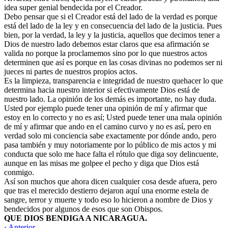
idea super genial bendecida por el Creador.
Debo pensar que si el Creador está del lado de la verdad es porque
está del lado de la ley y en consecuencia del lado de la justicia. Pues
bien, por la verdad, la ley y la justicia, aquellos que decimos tener a
Dios de nuestro lado debemos estar claros que esa afirmación se
valida no porque la proclamemos sino por lo que nuestros actos
determinen que así es porque en las cosas divinas no podemos ser ni
jueces ni partes de nuestros propios actos.
Es la limpieza, transparencia e integridad de nuestro quehacer lo que
determina hacia nuestro interior si efectivamente Dios está de
nuestro lado. La opinión de los demás es importante, no hay duda.
Usted por ejemplo puede tener una opinión de mí y afirmar que
estoy en lo correcto y no es así; Usted puede tener una mala opinión
de mí y afirmar que ando en el camino curvo y no es así, pero en
verdad solo mi conciencia sabe exactamente por dónde ando, pero
pasa también y muy notoriamente por lo público de mis actos y mi
conducta que solo me hace falta el rótulo que diga soy delincuente,
aunque en las misas me golpee el pecho y diga que Dios está
conmigo.
Así son muchos que ahora dicen cualquier cosa desde afuera, pero
que tras el merecido destierro dejaron aquí una enorme estela de
sangre, terror y muerte y todo eso lo hicieron a nombre de Dios y
bendecidos por algunos de esos que son Obispos.
QUE DIOS BENDIGA A NICARAGUA.
‹ Anterior