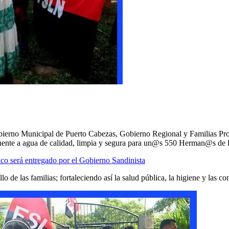
erno Municipal de Puerto Cabezas, Gobierno Regional y Familias Prot
manente a agua de calidad, limpia y segura para un@s 550 Herman@s d
ico será entregado por el Gobierno Sandinista
lo de las familias; fortaleciendo así la salud pública, la higiene y las c