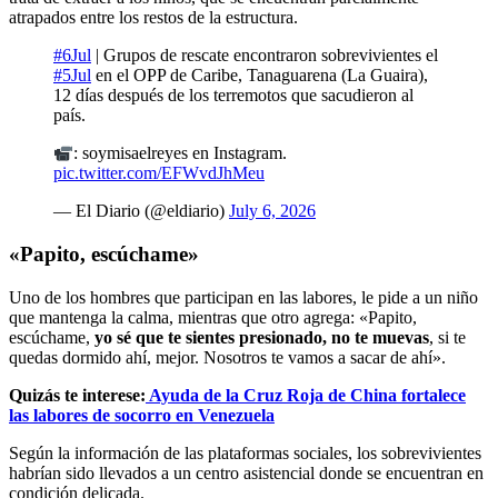
atrapados entre los restos de la estructura.
#6Jul
| Grupos de rescate encontraron sobrevivientes el
#5Jul
en el OPP de Caribe, Tanaguarena (La Guaira),
12 días después de los terremotos que sacudieron al
país.
: soymisaelreyes en Instagram.
pic.twitter.com/EFWvdJhMeu
— El Diario (@eldiario)
July 6, 2026
«Papito, escúchame»
Uno de los hombres que participan en las labores, le pide a un niño
que mantenga la calma, mientras que otro agrega: «Papito,
escúchame,
yo sé que te sientes presionado, no te muevas
, si te
quedas dormido ahí, mejor. Nosotros te vamos a sacar de ahí».
Quizás te interese:
Ayuda de la Cruz Roja de China fortalece
las labores de socorro en Venezuela
Según la información de las plataformas sociales, los sobrevivientes
habrían sido llevados a un centro asistencial donde se encuentran en
condición delicada.