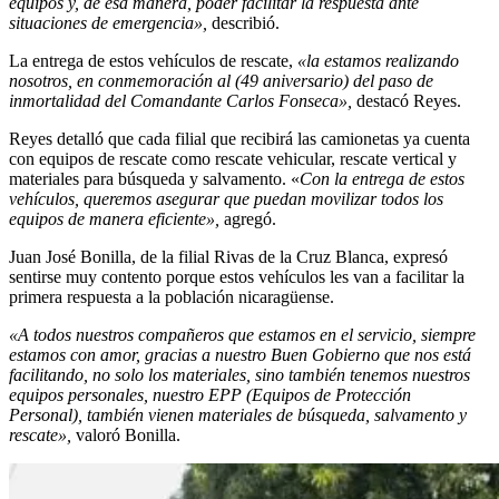
equipos y, de esa manera, poder facilitar la respuesta ante
situaciones de emergencia»,
describió.
La entrega de estos vehículos de rescate,
«la estamos realizando
nosotros, en conmemoración al (49 aniversario) del paso de
inmortalidad del Comandante Carlos Fonseca»,
destacó Reyes.
Reyes detalló que cada filial que recibirá las camionetas ya cuenta
con equipos de rescate como rescate vehicular, rescate vertical y
materiales para búsqueda y salvamento. «
Con la entrega de estos
vehículos, queremos asegurar que puedan movilizar todos los
equipos de manera eficiente»,
agregó.
Juan José Bonilla, de la filial Rivas de la Cruz Blanca, expresó
sentirse muy contento porque estos vehículos les van a facilitar la
primera respuesta a la población nicaragüense.
«A todos nuestros compañeros que estamos en el servicio, siempre
estamos con amor, gracias a nuestro Buen Gobierno que nos está
facilitando, no solo los materiales, sino también tenemos nuestros
equipos personales, nuestro EPP (Equipos de Protección
Personal), también vienen materiales de búsqueda, salvamento y
rescate»,
valoró Bonilla.