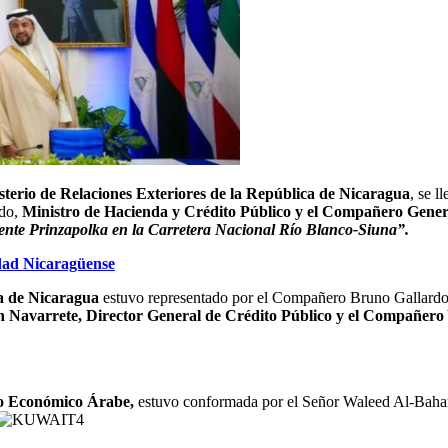
sterio de Relaciones Exteriores de la República de Nicaragua
, se l
rdo,
Ministro de Hacienda y Crédito Público y el Compañero Gener
ente Prinzapolka en la Carretera Nacional Río Blanco-Siuna”.
idad Nicaragüense
a de Nicaragua
estuvo representado por el Compañero Bruno Gallardo
Navarrete, Director General de Crédito Público y el Compañero
lo Económico Árabe,
estuvo conformada por el Señor Waleed Al-Bahar,