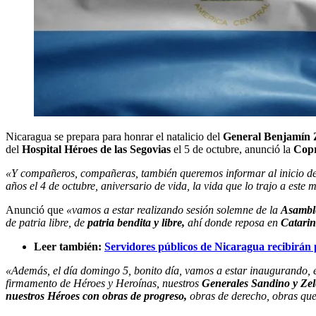
Nicaragua se prepara para honrar el natalicio del
General Benjamín 
del
Hospital Héroes de las Segovias
el 5 de octubre, anunció la
Copr
«Y compañeros, compañeras, también queremos informar al inicio de 
años el 4 de octubre, aniversario de vida, la vida que lo trajo a este
Anunció que
«vamos a estar realizando sesión solemne de la
Asambl
de patria libre, de
patria bendita y libre,
ahí donde reposa en
Catari
Leer también:
Servidores públicos de Nicaragua recibirán pa
«Además, el día domingo 5, bonito día, vamos a estar inaugurando, e
firmamento de Héroes y Heroínas, nuestros
Generales Sandino y Zel
nuestros Héroes con obras de progreso,
obras de derecho, obras qu