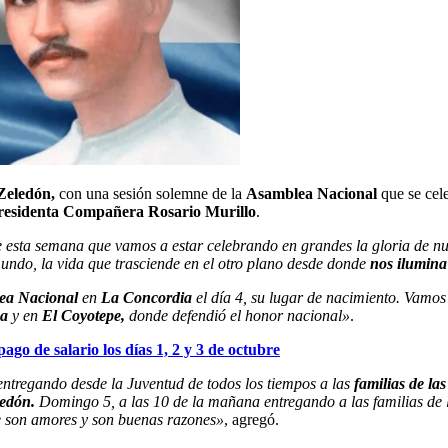
Zeledón,
con una sesión solemne de la
Asamblea Nacional
que se cel
esidenta Compañera Rosario Murillo
.
esta semana que vamos a estar celebrando en grandes la gloria de nu
 mundo, la vida que trasciende en el otro plano desde donde
nos ilumina
ea Nacional
en
La Concordia
el día 4, su lugar de nacimiento. Vamos
na
y en
El Coyotepe,
donde defendió el honor nacional»
.
go de salario los días 1, 2 y 3 de octubre
ntregando desde la Juventud de todos los tiempos a las
familias de la
edón.
Domingo 5, a las 10 de la mañana entregando a las familias de
e son amores y son buenas razones»
, agregó.