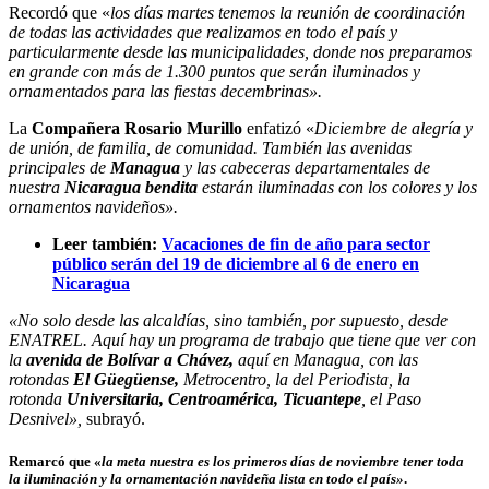
Recordó que «
los días martes tenemos la reunión de coordinación
de todas las actividades que realizamos en todo el país y
particularmente desde las municipalidades, donde nos preparamos
en grande con más de 1.300 puntos que serán iluminados y
ornamentados para las fiestas decembrinas».
La
Compañera Rosario Murillo
enfatizó «
Diciembre de alegría y
de unión, de familia, de comunidad. También las avenidas
principales de
Managua
y las cabeceras departamentales de
nuestra
Nicaragua bendita
estarán iluminadas con los colores y los
ornamentos navideños».
Leer también:
Vacaciones de fin de año para sector
público serán del 19 de diciembre al 6 de enero en
Nicaragua
«No solo desde las alcaldías, sino también, por supuesto, desde
ENATREL. Aquí hay un programa de trabajo que tiene que ver con
la
avenida de Bolívar a Chávez,
aquí en Managua, con las
rotondas
El Güegüense,
Metrocentro, la del Periodista, la
rotonda
Universitaria, Centroamérica, Ticuantepe
, el Paso
Desnivel»,
subrayó.
Remarcó que «
la meta nuestra es los primeros días de noviembre tener toda
la
iluminación y la ornamentación navideña
lista en todo el país»
.