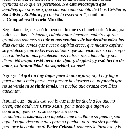
ajenidad es lo que les pertenece.
No esta Nicaragua que
bendice,
que prospera, que camina como pueblo de Dios
Cristiano,
Socialista y Solidario,
y con tanta esperanza”,
continuó
la
Compañera Rosario Murillo.
Seguidamente, destacó lo bendecido que es el pueblo de Nicaragua
todos los días
. “Y bueno, cuánto amor tenemos, cuánto espíritu
grandioso tenemos y
cuánto nos sentimos de bendecidos todos los
días
cuando vemos que nuestro espíritu crece, que nuestro espíritu
se fortalece y que todas esas batallas que son victorias en el tiempo
y en la historia, nos fortalecen, nos nutren, nos alimentan y nos
dicen:
Nicaragua está hecha de vigor y de gloria, y está hecha de
amor, de tranquilidad, de seguridad, de paz”.
Agregó:
“Aquí no hay lugar para la amargura,
aquí hay lugar
para la presencia fuerte, esa presencia vigorosa de un
pueblo que
no se vende ni se rinde jamás,
un pueblo que avanza con Dios
adelante”.
Apuntó que
“quizás eso sea lo que más les duele a los que no
creen, que aquí vive
Cristo Jesús,
por mucho que digan lo
contrario, quienes no se comportan como
verdaderos
cristianos,
son aquellos que insultan a su pueblo, son
aquellos que desean males para su pueblo, para nuestro pueblo,
pero gracias infinitas al
Padre Celestial,
tenemos la fortaleza y la