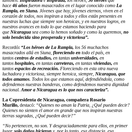
también.
Inspiradora
e
inspirada,
los héroes,
56 héroes
que
hace
46 años
fueron masacrados en el lugar conocido como
La
Rampla, en Siuna.
Jóvenes que hoy, jóvenes eternos, viven en el
corazón de todos, nos inspiran a todos y ellos están presentes en
nuestras luchas que siempre son heroicas, y en nuestros logros, en
nuestros avances en todo lo que estamos haciendo para
que
Nicaragua
sea como la hemos soñado y como la queremos,
no
solo bendecida sino prosperada y victoriosa”.
Recordó
:
“Los héroes de La Rampla,
los 56 muchachos
masacrados allá en Siuna,
floreciendo en
todo el país, en
tantos
centros de estudios,
en tantas
universidades,
en
tantos
hospitales,
en tantas
carreteras,
en tantas
viviendas,
en
tantos
espacios
de recreación.
Floreciendo en esta otra nueva
luchadora y victoriosa, siempre heroica, siempre,
Nicaragua, que
todos amamos
. Todos los que estamos aquí, defendiéndola, como
defendemos nuestras banderas, como defendemos nuestra dignidad
nacional.
Amor a Nicaragua es lo que nos caracteriza”.
La Copresidenta de Nicaragua, compañera Rosario
Murillo,
destacó:
“Quienes no aman la Patria, ¿Qué pueden decir?
Quienes no sienten el amor en grande que nos inspiran nuestras
tierras sagradas, ¿Qué pueden decir?”
“No pertenecen, no son. Y desgraciadamente para ellos, en primer
lugar,
solo daños hicieron
y, por lo tanto, esa distancia, esa