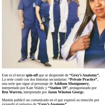
Este es el tercer
spin-off
que se desprende de
“Grey’s Anatomy”.
La serie contó con dos historias secundarias:
“Private Practice”
,
una serie que sigue al personaje de
Addison Montgomery
,
interpretado por Kate Walsh; y
“Station 19”
, protagonizado por
Ben Warren,
interpretado por
Jason Winston Georg
e.
Marinis publicó un comunicado en el que expresó su emoción por
expandir el universo de
“Grey’s Anatomy”
.