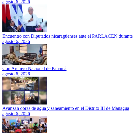
agosto 6, 2026
Encuentro con Diputados nicaragüenses ante el PARLACEN durante e
agosto 6, 2026
Con Archivo Nacional de Panamá
agosto 6, 2026
Avanzan obras de agua y saneamiento en el Distrito III de Managua
agosto 6, 2026