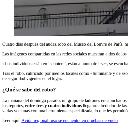
Cuatro días después del audaz robo del Museo del Louvre de París, ha
Las imágenes compartidas en las redes sociales muestran a dos de los 
«Los individuos están en ‘scooters’, están a punto de irse», se escuch
Tras el robo, calificado por medios locales como «fulminante y de as
de seguridad vigentes en el lugar.
¿Qué se sabe del robo?
La mañana del domingo pasado, un grupo de ladrones encapuchados ir
los reportes,
entre tres y cuatro individuos
llegaron alrededor de las
varias ventanas con una herramienta especializada, lo que les permitió e
Leer aquí:
Avión regional ruso se encuentra en pruebas de vuelo