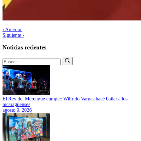
‹ Anterior
Siguiente ›
Noticias recientes
El Rey del Merengue cumple: Wilfrido Vargas hace bailar a los
nicaragüenses
agosto 9, 2026