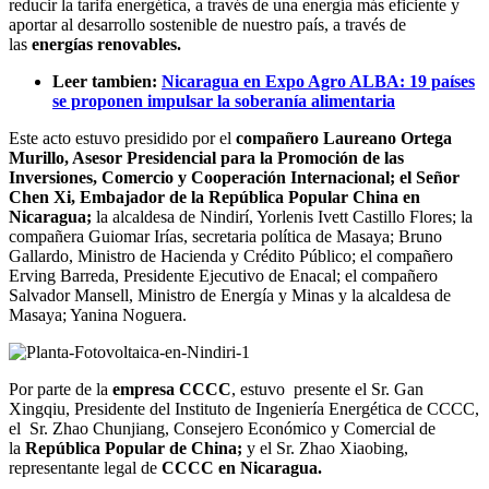
reducir la tarifa energética, a través de una energía más eficiente y
aportar al desarrollo sostenible de nuestro país, a través de
las
energías renovables.
Leer tambien:
Nicaragua en Expo Agro ALBA: 19 países
se proponen impulsar la soberanía alimentaria
Este acto estuvo presidido por el
compañero Laureano Ortega
Murillo, Asesor Presidencial para la Promoción de las
Inversiones, Comercio y Cooperación Internacional; el Señor
Chen Xi, Embajador de la República Popular China en
Nicaragua;
la alcaldesa de Nindirí, Yorlenis Ivett Castillo Flores; la
compañera Guiomar Irías, secretaria política de Masaya; Bruno
Gallardo, Ministro de Hacienda y Crédito Público; el compañero
Erving Barreda, Presidente Ejecutivo de Enacal; el compañero
Salvador Mansell, Ministro de Energía y Minas y la alcaldesa de
Masaya; Yanina Noguera.
Por parte de la
empresa CCCC
, estuvo presente el Sr. Gan
Xingqiu, Presidente del Instituto de Ingeniería Energética de CCCC,
el Sr. Zhao Chunjiang, Consejero Económico y Comercial de
la
República Popular de China;
y el Sr. Zhao Xiaobing,
representante legal de
CCCC en Nicaragua.