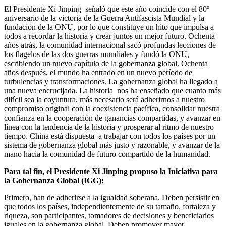
El Presidente Xi Jinping señaló que este año coincide con el 80º
aniversario de la victoria de la Guerra Antifascista Mundial y la
fundación de la ONU, por lo que constituye un hito que impulsa a
todos a recordar la historia y crear juntos un mejor futuro. Ochenta
años atrás, la comunidad internacional sacó profundas lecciones de
los flagelos de las dos guerras mundiales y fundó la ONU,
escribiendo un nuevo capítulo de la gobernanza global. Ochenta
años después, el mundo ha entrado en un nuevo período de
turbulencias y transformaciones. La gobernanza global ha llegado a
una nueva encrucijada. La historia nos ha enseñado que cuanto más
difícil sea la coyuntura, más necesario será adherirnos a nuestro
compromiso original con la coexistencia pacífica, consolidar nuestra
confianza en la cooperación de ganancias compartidas, y avanzar en
línea con la tendencia de la historia y prosperar al ritmo de nuestro
tiempo. China está dispuesta a trabajar con todos los países por un
sistema de gobernanza global más justo y razonable, y avanzar de la
mano hacia la comunidad de futuro compartido de la humanidad.
Para tal fin, el Presidente Xi Jinping propuso la Iniciativa para
la Gobernanza Global (IGG):
Primero, han de adherirse a la igualdad soberana. Deben persistir en
que todos los países, independientemente de su tamaño, fortaleza y
riqueza, son participantes, tomadores de decisiones y beneficiarios
iguales en la gobernanza global. Deben promover mayor