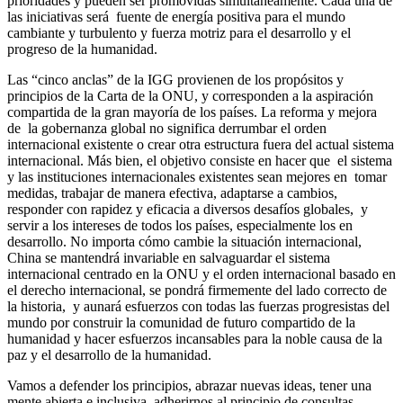
prioridades y pueden ser promovidas simultáneamente. Cada una de
las iniciativas será fuente de energía positiva para el mundo
cambiante y turbulento y fuerza motriz para el desarrollo y el
progreso de la humanidad.
Las “cinco anclas” de la IGG provienen de los propósitos y
principios de la Carta de la ONU, y corresponden a la aspiración
compartida de la gran mayoría de los países. La reforma y mejora
de la gobernanza global no significa derrumbar el orden
internacional existente o crear otra estructura fuera del actual sistema
internacional. Más bien, el objetivo consiste en hacer que el sistema
y las instituciones internacionales existentes sean mejores en tomar
medidas, trabajar de manera efectiva, adaptarse a cambios,
responder con rapidez y eficacia a diversos desafíos globales, y
servir a los intereses de todos los países, especialmente los en
desarrollo. No importa cómo cambie la situación internacional,
China se mantendrá invariable en salvaguardar el sistema
internacional centrado en la ONU y el orden internacional basado en
el derecho internacional, se pondrá firmemente del lado correcto de
la historia, y aunará esfuerzos con todas las fuerzas progresistas del
mundo por construir la comunidad de futuro compartido de la
humanidad y hacer esfuerzos incansables para la noble causa de la
paz y el desarrollo de la humanidad.
Vamos a defender los principios, abrazar nuevas ideas, tener una
mente abierta e inclusiva, adherirnos al principio de consultas