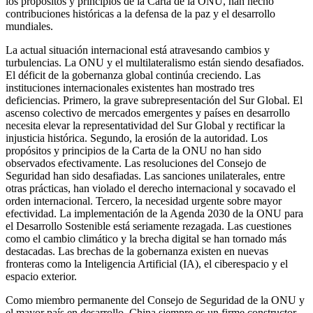
los propósitos y principios de la Carta de la ONU, han hecho
contribuciones históricas a la defensa de la paz y el desarrollo
mundiales.
La actual situación internacional está atravesando cambios y
turbulencias. La ONU y el multilateralismo están siendo desafiados.
El déficit de la gobernanza global continúa creciendo. Las
instituciones internacionales existentes han mostrado tres
deficiencias. Primero, la grave subrepresentación del Sur Global. El
ascenso colectivo de mercados emergentes y países en desarrollo
necesita elevar la representatividad del Sur Global y rectificar la
injusticia histórica. Segundo, la erosión de la autoridad. Los
propósitos y principios de la Carta de la ONU no han sido
observados efectivamente. Las resoluciones del Consejo de
Seguridad han sido desafiadas. Las sanciones unilaterales, entre
otras prácticas, han violado el derecho internacional y socavado el
orden internacional. Tercero, la necesidad urgente sobre mayor
efectividad. La implementación de la Agenda 2030 de la ONU para
el Desarrollo Sostenible está seriamente rezagada. Las cuestiones
como el cambio climático y la brecha digital se han tornado más
destacadas. Las brechas de la gobernanza existen en nuevas
fronteras como la Inteligencia Artificial (IA), el ciberespacio y el
espacio exterior.
Como miembro permanente del Consejo de Seguridad de la ONU y
el mayor país en desarrollo, China siempre es un firme constructor