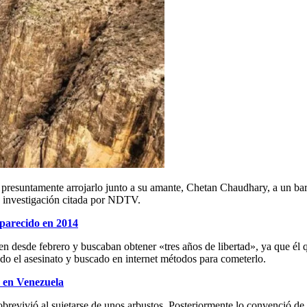
presuntamente arrojarlo junto a su amante, Chetan Chaudhary, a un bar
a investigación citada por NDTV.
parecido en 2014
desde febrero y buscaban obtener «tres años de libertad», ya que él qu
o el asesinato y buscado en internet métodos para cometerlo.
 en Venezuela
obrevivió al sujetarse de unos arbustos. Posteriormente lo convenció de