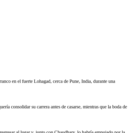
ranco en el fuerte Lohagad, cerca de Pune, India, durante una
ería consolidar su carrera antes de casarse, mientras que la boda de
 regresar al lugar y, junto con Chaudhary, lo habría empujado por la