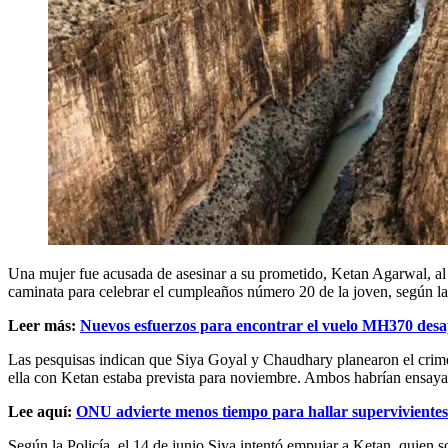
Una mujer fue acusada de asesinar a su prometido, Ketan Agarwal, al 
caminata para celebrar el cumpleaños número 20 de la joven, según l
Leer más:
Nuevos esfuerzos para encontrar el vuelo MH370 desa
Las pesquisas indican que Siya Goyal y Chaudhary planearon el crimen 
ella con Ketan estaba prevista para noviembre. Ambos habrían ensayad
Lee aquí:
ONU advierte menos tiempo para hallar supervivientes
Según la Policía, el 14 de junio Siya intentó empujar a Ketan, quien s