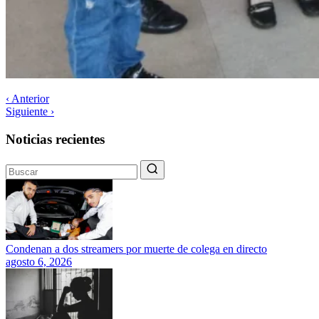
‹ Anterior
Siguiente ›
Noticias recientes
Condenan a dos streamers por muerte de colega en directo
agosto 6, 2026