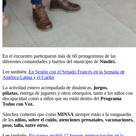
En el encuentro participaron más de 60 protagonistas de las
diferentes comunidades y barrios del municipio de
Nindirí.
Lee también:
En Sesión con el Senado Francés en la Semana de
América Latina y el Caribe
La actividad estuvo acompañada de dinámicas,
juegos,
piñatas,
entrega de juguetes y otros obsequios, tanto a los niños con
discapacidad como a niños que no están dentro del
Programa
Todos con Voz.
Sánchez comentó que como
MINSA
siempre están a la vanguardia
de los
niños, sobre el cuido, atenciones prenatales, vacunaciones,
peso, talla, entre otros.
Lee también:
Nicaragua recibió 17 buques internacionales en la