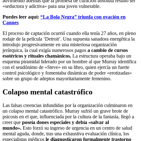
advirtiendo además que la promesa de curación absoluta resultó ser
«seductora y adictiva» para una joven vulnerable.
Puedes leer aquí:
“La Bola Negra” triunfa con ovación en
Cannes
El proceso de captación ocurrió cuando ella tenía 27 años, en pleno
rodaje de la película ‘Detroit’. Una supuesta sanadora energética la
introdujo progresivamente en una misteriosa organización
jerárquica, la cual exigía numerosos pagos
a cambio de cursos
esotéricos y rituales chamánicos.
La estructura operaba bajo un
esquema piramidal liderado por un hombre al que Murray identifica
con el seudónimo de «Steve» en su libro, quien ejercía un fuerte
control psicológico y fomentaba dinámicas de poder «erotizadas»
sobre un grupo de adeptos mayoritariamente femenino.
Colapso mental catastrófico
Las falsas creencias infundidas por la organización culminaron en
un colapso mental catastrófico. Murray sufrió un grave brote de
psicosis en el que, influenciada por la cultura de la fantasía, llegó a
creer que
poseía dones especiales y debía «salvar al
mundo».
Esto forzó su ingreso de urgencia en un centro de salud
mental aguda, donde, tras una exhaustiva evaluación clínica, los
especialistas médicos
le diagnosticaron formalmente trastorno