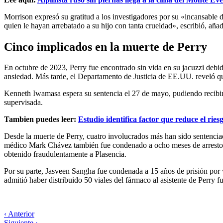
Morrison expresó su gratitud a los investigadores por su «incansable 
quien le hayan arrebatado a su hijo con tanta crueldad», escribió, añad
Cinco implicados en la muerte de Perry
En octubre de 2023, Perry fue encontrado sin vida en su jacuzzi debid
ansiedad. Más tarde, el Departamento de Justicia de EE.UU. reveló que
Kenneth Iwamasa espera su sentencia el 27 de mayo, pudiendo recibir 
supervisada.
Tambien puedes leer:
Estudio identifica factor que reduce el rie
Desde la muerte de Perry, cuatro involucrados más han sido sentenciado
médico Mark Chávez también fue condenado a ocho meses de arresto dom
obtenido fraudulentamente a Plasencia.
Por su parte, Jasveen Sangha fue condenada a 15 años de prisión por v
admitió haber distribuido 50 viales del fármaco al asistente de Perry 
‹ Anterior
Siguiente ›