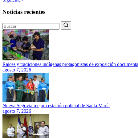
Noticias recientes
Raíces y tradiciones indígenas protagonistas de exposición documenta
agosto 7, 2026
Nueva Segovia mejora estación policial de Santa María
agosto 7, 2026