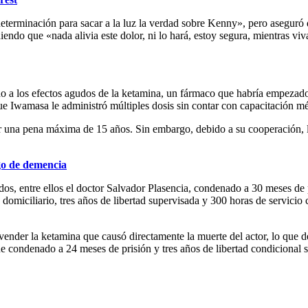
determinación para sacar a la luz la verdad sobre Kenny», pero aseguró
iendo que «nada alivia este dolor, ni lo hará, estoy segura, mientras viv
o a los efectos agudos de la ketamina, un fármaco que habría empezado 
 Iwamasa le administró múltiples dosis sin contar con capacitación méd
una pena máxima de 15 años. Sin embargo, debido a su cooperación, los
sgo de demencia
s, entre ellos el doctor Salvador Plasencia, condenado a 30 meses de pr
iciliario, tres años de libertad supervisada y 300 horas de servicio 
ender la ketamina que causó directamente la muerte del actor, lo que d
fue condenado a 24 meses de prisión y tres años de libertad condicional 