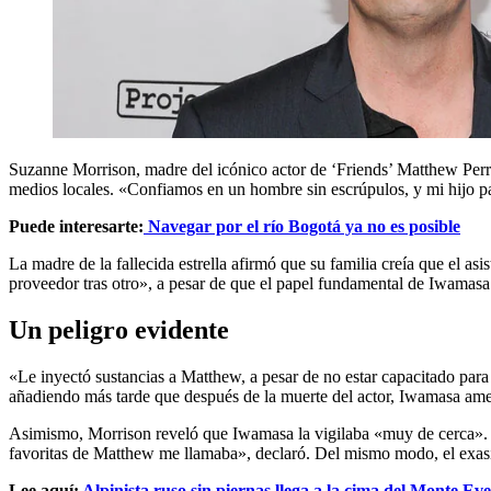
Suzanne Morrison, madre del icónico actor de ‘Friends’ Matthew Perry
medios locales. «Confiamos en un hombre sin escrúpulos, y mi hijo p
Puede interesarte:
Navegar por el río Bogotá ya no es posible
La madre de la fallecida estrella afirmó que su familia creía que el a
proveedor tras otro», a pesar de que el papel fundamental de Iwamasa
Un peligro evidente
«Le inyectó sustancias a Matthew, a pesar de no estar capacitado para
añadiendo más tarde que después de la muerte del actor, Iwamasa amen
Asimismo, Morrison reveló que Iwamasa la vigilaba «muy de cerca». 
favoritas de Matthew me llamaba», declaró. Del mismo modo, el exasiste
Lee aquí:
Alpinista ruso sin piernas llega a la cima del Monte Eve