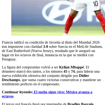
Francia ratificó su condición de favorita al título del Mundial 2026
tras imponerse con claridad
3-0
sobre Suecia en el MetLife Stadium,
de East Rutherford (Nueva Jersey), resultado que le aseguró un
lugar en los octavos de final, instancia en la que se medirá con
Paraguay.
La figura del compromiso volvió a ser
Kylian Mbappé
. El
delantero marcó dos tantos, a los minutos
45
y
74
, para liderar una
nueva exhibición ofensiva del conjunto dirigido por
Didier
Deschamps
, que suma cuatro victorias consecutivas y mantiene un
rendimiento perfecto en el campeonato.
Continuar leyendo:
El sueño sigue vivo: México avanza a
octavos
El tercer gol francés llegó por intermedio de
Bradley Barcola
,