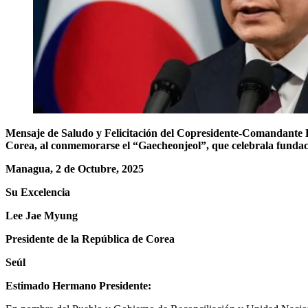
Mensaje de Saludo
y Felicitación del Copresidente-Comandante 
Core
a, a
l
conmemorarse el “Gaecheonjeol
”
,
que
celebra
la funda
Managua,
2
de Octubre, 2025
Su Excelencia
Lee Jae Myung
Presidente de la República de Corea
Seúl
Estimado Hermano Presidente: