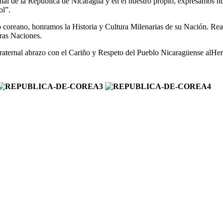
al de la República de Nicaragua
y en el nuestro propio, expresamos n
ol
”
.
o coreano, honramos la
H
istoria y
C
ultura
M
ilenarias de su
Na
ción. R
ea
tras
N
aciones.
raternal abrazo con el
Cariño y Respeto del Pueblo Nicaragüense al
Her