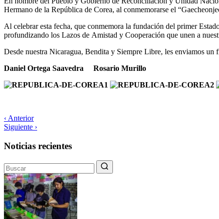
En nombre del Pueblo y Gobierno de Reconciliación
y Unidad Nacion
Hermano de la República de Corea,
al conmemorarse el “Gaecheonje
Al celebrar esta fecha, que conmemora la
fundación del primer
E
stad
profundizando los
L
azos de
Am
istad
y
C
ooperación que unen a nues
Desde nuestra Nicaragua, Bendita y Siempre Libre, les enviamos un f
Daniel Ortega Saavedra Rosario Mur
i
llo
‹ Anterior
Siguiente ›
Noticias recientes