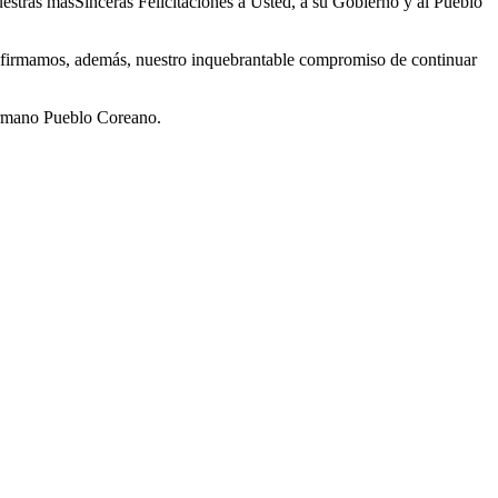
uestras más
Sinceras Felicitaciones a Usted, a su Gobierno y al Pueblo
firmamos, además, nuestro inquebrantable compromiso
de continuar
mano Pueblo Coreano.