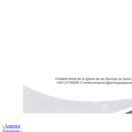
‹ Anterior
Siguiente ›