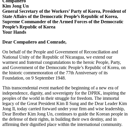
Compañero
Kim Jong Un
General Secretary of the Workers’ Party of Korea, President of
State Affairs of the Democratic People’s Republic of Korea,
Supreme Commander of the Armed Forces of the Democratic
People’s Republic of Korea
Your Hands
Dear Compañero and Comrade,
On behalf of the People and Government of Reconciliation and
National Unity of the Republic of Nicaragua, we extend our
warmest and fraternal congratulations to the heroic People, Party,
and Government of the Democratic People’s Republic of Korea, on
the historic commemoration of the 77th Anniversary of its
Foundation, on 9 September 1948.
This transcendental event marked the beginning of a new era of
independence, dignity, and sovereignty for the DPRK, inspiring the
peoples of the world in their struggle for freedom. The immortal
legacy of the Great President Kim Il Sung and the Dear Leader Kim
Jong Il, today carried forward under your firm and wise leadership,
Dear Brother Kim Jong Un, continues to guide the Korean people in
the defense of their rights, in building their own destiny, and in
affirming their dignified place within the international community.