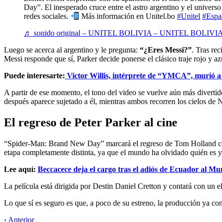
Day”. El inesperado cruce entre el astro argentino y el universo
redes sociales.
Más información en Unitel.bo
#Unitel
#Espa
♬ sonido original – UNITEL BOLIVIA – UNITEL BOLIVI
Luego se acerca al argentino y le pregunta:
“¿Eres Messi?”
. Tras re
Messi responde que sí, Parker decide ponerse el clásico traje rojo y az
Puede interesarte:
Victor Willis, intérprete de “YMCA”, murió a 
A partir de ese momento, el tono del video se vuelve aún más divertid
después aparece sujetado a él, mientras ambos recorren los cielos de N
El regreso de Peter Parker al cine
“Spider-Man: Brand New Day” marcará el regreso de Tom Holland com
etapa completamente distinta, ya que el mundo ha olvidado quién es y
Lee aquí:
Beccacece deja el cargo tras el adiós de Ecuador al Mu
La película está dirigida por Destin Daniel Cretton y contará con un e
Lo que sí es seguro es que, a poco de su estreno, la producción ya con
‹ Anterior