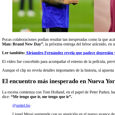
Pocas colaboraciones podían resultar tan inesperadas como la que aca
Man: Brand New Day”
, la próxima entrega del héroe arácnido, en
Lee también:
Alejandro Fernández revela que padece depresión 
El video fue concebido para acompañar el estreno de la película, previ
Aunque el clip no revela detalles importantes de la historia, sí apues
El encuentro más inesperado en Nueva Yo
La escena comienza con Tom Holland, en el papel de Peter Parker, hab
dice:
“Me tengo que ir, me tengo que ir”.
@unitel.bo
Lionel Messi sorprende con su aparición en el nuevo avance 