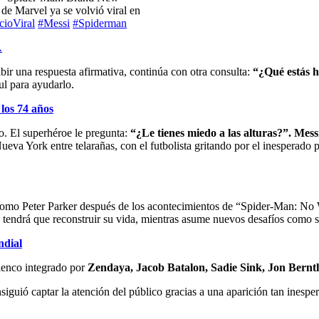
 de Marvel ya se volvió viral en
cioViral
#Messi
#Spiderman
A
cibir una respuesta afirmativa, continúa con otra consulta:
“¿Qué estás 
ul para ayudarlo.
los 74 años
o. El superhéroe le pregunta:
“¿Le tienes miedo a las alturas?”. Me
ueva York entre telarañas, con el futbolista gritando por el inesperado 
o Peter Parker después de los acontecimientos de “Spider-Man: No Wa
 tendrá que reconstruir su vida, mientras asume nuevos desafíos como 
ndial
lenco integrado por
Zendaya, Jacob Batalon, Sadie Sink, Jon Bernth
siguió captar la atención del público gracias a una aparición tan inespe