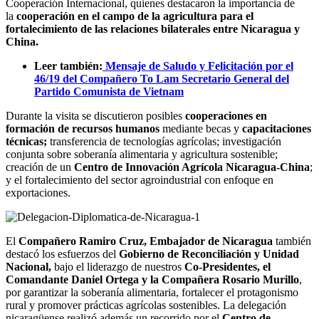
Cooperación Internacional, quienes destacaron la importancia de
la
cooperación en el campo de la agricultura para el
fortalecimiento de las relaciones bilaterales entre Nicaragua y
China.
Leer también:
Mensaje de Saludo y Felicitación por el
46/19 del Compañero To Lam Secretario General del
Partido Comunista de Vietnam
Durante la visita se discutieron posibles
cooperaciones en
formación de recursos humanos
mediante becas y
capacitaciones
técnicas;
transferencia de tecnologías agrícolas; investigación
conjunta sobre soberanía alimentaria y agricultura sostenible;
creación de un
Centro de Innovación Agrícola Nicaragua-China
;
y el fortalecimiento del sector agroindustrial con enfoque en
exportaciones.
El
Compañero Ramiro Cruz, Embajador de Nicaragua
también
destacó los esfuerzos del
Gobierno de Reconciliación y Unidad
Nacional,
bajo el liderazgo de nuestros
Co-Presidentes, el
Comandante Daniel Ortega y la Compañera Rosario Murillo
,
por garantizar la soberanía alimentaria, fortalecer el protagonismo
rural y promover prácticas agrícolas sostenibles. La delegación
nicaragüense realizó además un recorrido por el
Centro de