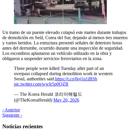
Un tramo de un puente elevado colapsó este martes durante trabajos
de demolición en Seúl, Corea del Sur, dejando al menos tres muertos
y varios heridos. La estructura presentó señales de deterioro horas
antes del derrumbe, ocurrido durante una inspección de seguridad.
Los escombros aplastaron un vehículo utilizado en la obra y
obligaron a suspender servicios ferroviarios en la zona.
Three people were killed Tuesday after part of an
overpass collapsed during demolition work in western
Seoul, authorities said.
https://t.co/0oj1q1iBSb
pic.twitter.com/wwIr5p0QZR
— The Korea Herald 코리아헤럴드
(@TheKoreaHerald)
May 26, 2026
‹ Anterior
Siguiente ›
Noticias recientes