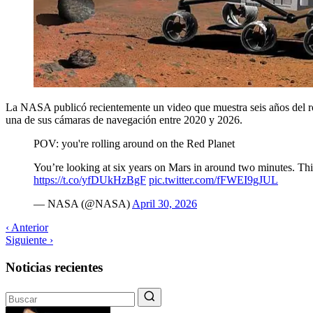
La NASA publicó recientemente un video que muestra seis años del ró
una de sus cámaras de navegación entre 2020 y 2026.
POV: you're rolling around on the Red Planet
You’re looking at six years on Mars in around two minutes. Th
https://t.co/yfDUkHzBgF
pic.twitter.com/fFWEI9gJUL
— NASA (@NASA)
April 30, 2026
‹ Anterior
Siguiente ›
Noticias recientes