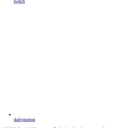
twitch
dailymotion