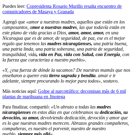
Puedes leer:
Copresidenta Rosario Murillo resalta encuentro de
comunicadores de Masaya y Granada
Agregó que
«amor a nuestras madres, aquellos que están en los
camposantos, a
mor a nuestras madres
, las que todavía están en
este plano de vida gracias a Dios,
amor, amor, amor,
en una
Nicaragua que es de amor, de seguridad, de paz, ese es el mejor
regalo que tenemos las
madres nicaragüenses,
una patria buena,
una patria linda, una patria soberana, una patria de seguridad,
tranquilidad, vida
, vida en Paz, vida con Salud, con Energía
, con
la fuerza que caracteriza a nuestro pueblo»
.
«Y, ¿esa fuerza de dónde la sacamos? De nuestras mamás que nos
enseñaron a querer esta
tierra sagrada y bendita
. amar e ir
adelante, siempre procurando lo mejor para todos»
, sostuvo.
Más noticias aquí:
Golpe al narcotráfico: decomisan más de 6 mil
plantas de marihuana en Jinotega
Para finalizar, compartió:
«Un abrazo a todas las
madres
nicaragüenses
en estos días en que celebramos su
dedicación, su
devoción, su amor,
devolviendo dedicación, devoción y amor que
es lo que nuestras madres merecen. Abrazos grandes compañeros,
compañeras, es nuestro el porvenir, nuestro de nuestro
pueblo,
siempre más allá
«
.