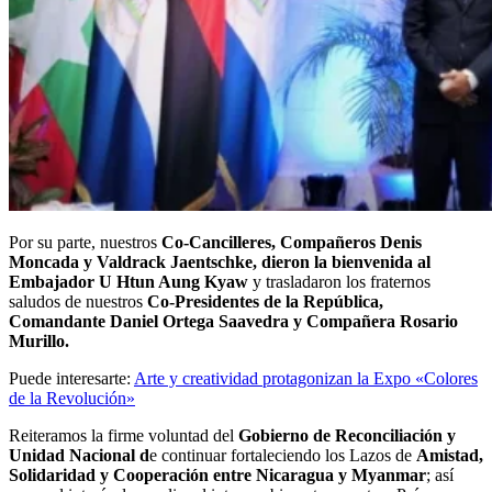
Por su parte, nuestros
Co-Cancilleres, Compañeros Denis
Moncada y Valdrack Jaentschke, dieron la bienvenida al
Embajador U Htun Aung Kyaw
y trasladaron los fraternos
saludos de nuestros
Co-Presidentes de la República,
Comandante Daniel Ortega Saavedra y Compañera Rosario
Murillo.
Puede interesarte:
Arte y creatividad protagonizan la Expo «Colores
de la Revolución»
Reiteramos la firme voluntad del
Gobierno de Reconciliación y
Unidad Nacional d
e continuar fortaleciendo los Lazos de
Amistad,
Solidaridad y Cooperación entre Nicaragua y Myanmar
; así