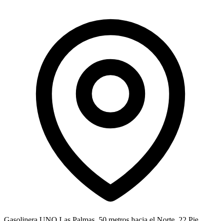
Gasolinera UNO Las Palmas, 50 metros hacia el Norte, 22 Pje