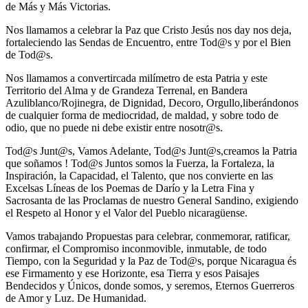
de Más y Más Victorias.
Nos llamamos a celebrar la Paz que Cristo Jesús nos day nos deja,
fortaleciendo las Sendas de Encuentro, entre Tod@s y por el Bien
de Tod@s.
Nos llamamos a convertircada milímetro de esta Patria y este
Territorio del Alma y de Grandeza Terrenal, en Bandera
Azuliblanco/Rojinegra, de Dignidad, Decoro, Orgullo,liberándonos
de cualquier forma de mediocridad, de maldad, y sobre todo de
odio, que no puede ni debe existir entre nosotr@s.
Tod@s Junt@s, Vamos Adelante, Tod@s Junt@s,creamos la Patria
que soñamos ! Tod@s Juntos somos la Fuerza, la Fortaleza, la
Inspiración, la Capacidad, el Talento, que nos convierte en las
Excelsas Líneas de los Poemas de Darío y la Letra Fina y
Sacrosanta de las Proclamas de nuestro General Sandino, exigiendo
el Respeto al Honor y el Valor del Pueblo nicaragüense.
Vamos trabajando Propuestas para celebrar, conmemorar, ratificar,
confirmar, el Compromiso inconmovible, inmutable, de todo
Tiempo, con la Seguridad y la Paz de Tod@s, porque Nicaragua és
ese Firmamento y ese Horizonte, esa Tierra y esos Paisajes
Bendecidos y Únicos, donde somos, y seremos, Eternos Guerreros
de Amor y Luz. De Humanidad.