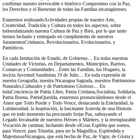
confirmar nuestro irrevocable e histórico Compromiso con la Paz,
los Derechos y el Bienestar de todas las Familias nicaragüenses.
Estaremos realizandoActividades propias de nuestro Arte,
Creatividad, Tradición y Cultura en todos los aspectos, sobre
todoenfatizando nuestra Cultura de Paz y Bien, por lo que tanto
hemos luchado y entregado en cumplimiento de nuestros
JuramentosCristianos, Revolucionarios, Evolucionarios, y
Patrióticos.
En cada Institución de Estado, de Gobierno… En todas nuestras
Unidades de Victorias, en Departamentos, Municipios, Barrios,
Comarcas y Comunidades…Entre las Familias, los Hogares, la
invicta Juventud Sandinista 19 de Julio… En toda expresión de
nuestra Geografía, nuestra Nicaragua Sagrada, nuestros Patrimonios
Naturales,Culturales y de Patriotismo Glorioso… En
todaConciencia de Patria Libre, Patria Cristiana,Socialista, Solidaria,
Patria Buena, PatriaQuerida, estaremos pronunciándonos desde el
Amor que Todo Puede y Todo Vence, destacando la Estelaridad, la
Luminosidad, la Inspiración, la fascinante Aureola de una Historia
que en todo momento ha procurado forjar Paz, subrayando el
Legado Invaluable de nuestros Héroes y Mártires, y la irremplazable
Vocación de caminar, luchando desde elGran Espíritu que somos,
para Vencer, para Triunfar, para ser la Magnífica, Espléndida y
MajestuosaNicaragua, que está hecha de Paz, de Vigor, de Gloria y