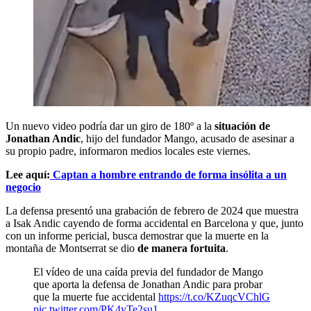
Un nuevo video podría dar un giro de 180º a la
situación de
Jonathan Andic
, hijo del fundador Mango, acusado de asesinar a
su propio padre, informaron medios locales este viernes.
Lee aquí:
Captan a hombre entrando de forma insólita a un
negocio
La defensa presentó una grabación de febrero de 2024 que muestra
a Isak Andic cayendo de forma accidental en Barcelona y que, junto
con un informe pericial, busca demostrar que la muerte en la
montaña de Montserrat se dio
de manera fortuita
.
El vídeo de una caída previa del fundador de Mango
que aporta la defensa de Jonathan Andic para probar
que la muerte fue accidental
https://t.co/KZuqcVChlG
pic.twitter.com/PK4yTe2su1