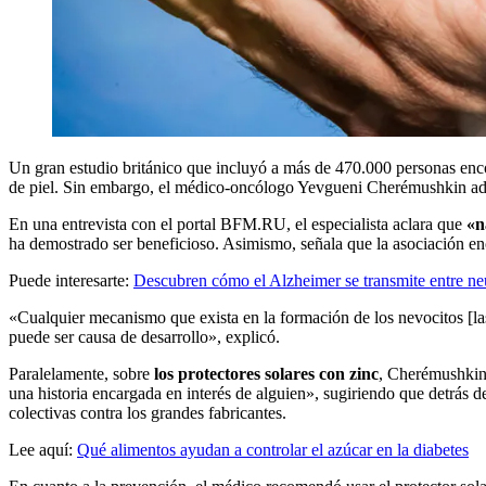
Un gran estudio británico que incluyó a más de 470.000 personas encon
de piel. Sin embargo, el médico-oncólogo Yevgueni Cherémushkin adv
En una entrevista con el portal BFM.RU, el especialista aclara que
«n
ha demostrado ser beneficioso. Asimismo, señala que la asociación e
Puede interesarte:
Descubren cómo el Alzheimer se transmite entre n
«Cualquier mecanismo que exista en la formación de los nevocitos [las 
puede ser causa de desarrollo», explicó.
Paralelamente, sobre
los protectores solares con zinc
, Cherémushkin 
una historia encargada en interés de alguien», sugiriendo que detrás 
colectivas contra los grandes fabricantes.
Lee aquí:
Qué alimentos ayudan a controlar el azúcar en la diabetes