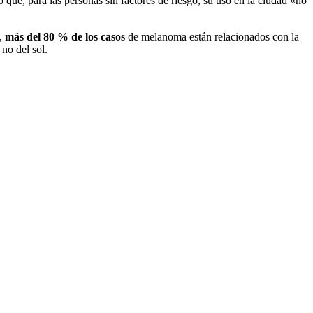
tó que, para las personas sin factores de riesgo, su uso en la ciudad «no
d,
más del 80 % de los casos
de melanoma están relacionados con la
 no del sol.