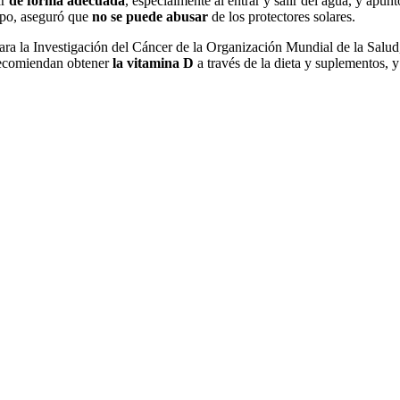
ar
de forma adecuada
, especialmente al entrar y salir del agua, y apun
mpo, aseguró que
no se puede abusar
de los protectores solares.
 para la Investigación del Cáncer de la Organización Mundial de la Salu
recomiendan obtener
la vitamina D
a través de la dieta y suplementos, y