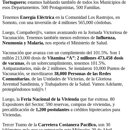
Tortuguero;
estamos hablando también de todos los Municipios de
esos Departamentos. 500 Protagonistas, 500 Familias.
Tenemos
Energía Eléctrica
en la Comunidad Los Rastrojos, en
Somoto, con una inversión de 4 millones 565,000 córdobas.
Luego, Compañer@s, vamos avanzando en la Jornada Victoriosa de
Vacunación. Tenemos también menos enfermos de
Influenza,
Neumonía y Malaria,
nos reporta el Ministerio de Salud.
Vacunación que avanza con un cumplimiento del 101.5%. Son 1
millón 213,000 dosis de
Vitamina “A”
;
2 millones 473,458 dosis
de vacunas
, és un sobrecumplimiento, tenemos 101.5%.
Antiparasitarios, más de 2 millones. Se instalaron 10,000 Puntos de
Vacunación, se movilizaron
38,000 Personas de las Redes
Comunitarias
, de las Unidades de Victorias, de la Gloriosa
Juventud Sandinista, y Trabajadores de la Salud. Vamos Adelante,
protegiéndonos tod@s !
Luego, la
Feria Nacional de la Vivienda
que fue exitosa. 80
Expositores del Sector; 590 reservas, compras de viviendas, y
precalificación de
1,200 postulantes
a créditos hipotecarios para
Viviendas.
Tercer Tramo de la
Carretera Costanera Pacífico,
son 30
kilómetros más que se entregarán este Miércoles 29 de Abril.