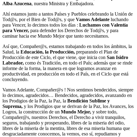
Alba Azucena
, nuestra Ministra y Embajadora.
Ahí estamos junto a tantos Países y Pueblos celebrando la Unión de
Tod@s, por el Bien de Tod@s, y que
Vamos Adelante
luchando
para Vencer, lo decimos todos los días :
Luchamos con Valentía
para Vencer,
para defender los Derechos de Tod@s, y para
caminar hacia ese Mundo Mejor que tanto necesitamos.
Así que, Compañer@s, estamos trabajando en todos los ámbitos, la
Salud, la
Educación, la Producción,
preparando el Plan de
Producción de este Ciclo, el que viene, que inicia con
San Isidro
Labrador,
como és Tradición, en todo el País; además que se rinde
informe de la forma, la manera en que logramos avanzar en
productividad, en producción en todo el País, en el Ciclo que está
concluyendo.
Vamos Adelante, Compañer@s ! Nos sentimos bendecidos, siempre
lo decimos, agradecidos… Bendecidos, agradecidos, avanzando en
los Prodigios de la Paz, la Paz, la
Bendición Sublime y
Suprema,
y los Prodigios que se derivan de la Paz, los Avances, los
Logros, la construcción de un
Mundo Mejor,
y sobre todo,
Compañer@s, nuestros Derechos, el Derecho a vivir tranquilos,
seguros, trabajando y prosperando, libres de la miseria del odio,
libres de la miseria de la mentira, libres de esa miseria humana que
desgraciadamente conocemos, la vemos, eso sí, repudiamos y