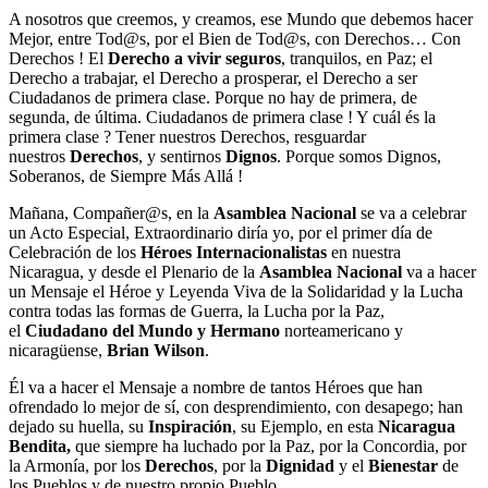
A nosotros que creemos, y creamos, ese Mundo que debemos hacer
Mejor, entre Tod@s, por el Bien de Tod@s, con Derechos… Con
Derechos ! El
Derecho a vivir seguros
, tranquilos, en Paz; el
Derecho a trabajar, el Derecho a prosperar, el Derecho a ser
Ciudadanos de primera clase. Porque no hay de primera, de
segunda, de última. Ciudadanos de primera clase ! Y cuál és la
primera clase ? Tener nuestros Derechos, resguardar
nuestros
Derechos
, y sentirnos
Dignos
. Porque somos Dignos,
Soberanos, de Siempre Más Allá !
Mañana, Compañer@s, en la
Asamblea Nacional
se va a celebrar
un Acto Especial, Extraordinario diría yo, por el primer día de
Celebración de los
Héroes Internacionalistas
en nuestra
Nicaragua, y desde el Plenario de la
Asamblea Nacional
va a hacer
un Mensaje el Héroe y Leyenda Viva de la Solidaridad y la Lucha
contra todas las formas de Guerra, la Lucha por la Paz,
el
Ciudadano del Mundo y Hermano
norteamericano y
nicaragüense,
Brian Wilson
.
Él va a hacer el Mensaje a nombre de tantos Héroes que han
ofrendado lo mejor de sí, con desprendimiento, con desapego; han
dejado su huella, su
Inspiración
, su Ejemplo, en esta
Nicaragua
Bendita,
que siempre ha luchado por la Paz, por la Concordia, por
la Armonía, por los
Derechos
, por la
Dignidad
y el
Bienestar
de
los Pueblos y de nuestro propio Pueblo.