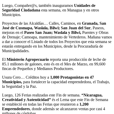
Luego, Compañer@s, también inauguramos
Unidades de
Seguridad Ciudadana
esta semana, en Managua y en otros
Municipios.
Proyectos de las Alcaldías… Calles, Caminos, en
Granada, San
José de Cusmapa, Waslala, Bilwi; San Juan del Sur
, Paseos,
mejoras en el
Paseo San Juan; Waslala y Bilwi,
Puentes y Obras
de Drenaje; Camoapa, mantenimiento de Vertederos. Mañana vamos
a dar a conocer el Listado de todos los Proyectos que esta semana se
estarán entregando en los Municipios, desde la Procuraduría de
Municipalidades.
El
Ministerio Agropecuario
reporta una producción de leche de
85.1 millones de galones, esto és en el Mes de Marzo, en 99,600
fincas de Pequeños y Medianos Productores.
Usura Cero… Créditos hoy a
1,000 Protagonistas en 47
Municipios,
para fortalecer la capacidad emprendedora, el Trabajo,
la Seguridad y la Paz.
Luego, 126 Ferias realizadas este Fin de semana.
“Nicaragua,
Creatividad y Autenticidad”
és el Lema que este Fin de Semana
se estableció en todas las Ferias que reunieron a
1,200
Emprendedores
, donde además se alcanzaron ventas por casi 4
millones de córdobas.