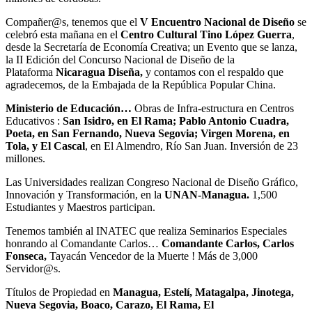
Compañer@s, tenemos que el
V Encuentro Nacional de Diseño
se
celebró esta mañana en el
Centro Cultural Tino López Guerra
,
desde la Secretaría de Economía Creativa; un Evento que se lanza,
la II Edición del Concurso Nacional de Diseño de la
Plataforma
Nicaragua Diseña,
y contamos con el respaldo que
agradecemos, de la Embajada de la República Popular China.
Ministerio de Educación…
Obras de Infra-estructura en Centros
Educativos :
San Isidro, en El Rama; Pablo Antonio Cuadra,
Poeta, en San Fernando, Nueva Segovia; Virgen Morena, en
Tola, y El Cascal
, en El Almendro, Río San Juan. Inversión de 23
millones.
Las Universidades realizan Congreso Nacional de Diseño Gráfico,
Innovación y Transformación, en la
UNAN-Managua.
1,500
Estudiantes y Maestros participan.
Tenemos también al INATEC que realiza Seminarios Especiales
honrando al Comandante Carlos…
Comandante Carlos, Carlos
Fonseca,
Tayacán Vencedor de la Muerte ! Más de 3,000
Servidor@s.
Títulos de Propiedad en
Managua, Estelí, Matagalpa, Jinotega,
Nueva Segovia, Boaco, Carazo, El Rama, El