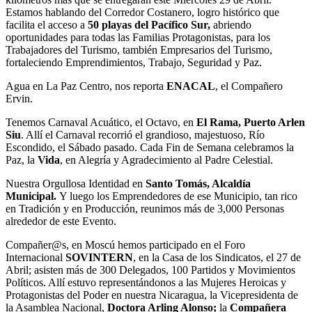
Estamos hablando del Corredor Costanero, logro histórico que
facilita el acceso a
50 playas del Pacífico Sur,
abriendo
oportunidades para todas las Familias Protagonistas, para los
Trabajadores del Turismo, también Empresarios del Turismo,
fortaleciendo Emprendimientos, Trabajo, Seguridad y Paz.
Agua en La Paz Centro, nos reporta
ENACAL
, el Compañero
Ervin.
Tenemos Carnaval Acuático, el Octavo, en
El Rama, Puerto Arlen
Siu
. Allí el Carnaval recorrió el grandioso, majestuoso, Río
Escondido, el Sábado pasado. Cada Fin de Semana celebramos la
Paz, la
Vida
, en Alegría y Agradecimiento al Padre Celestial.
Nuestra Orgullosa Identidad en
Santo Tomás, Alcaldía
Municipal.
Y luego los Emprendedores de ese Municipio, tan rico
en Tradición y en Producción, reunimos más de 3,000 Personas
alrededor de este Evento.
Compañer@s, en Moscú hemos participado en el Foro
Internacional
SOVINTERN
, en la Casa de los Sindicatos, el 27 de
Abril; asisten más de 300 Delegados, 100 Partidos y Movimientos
Políticos. Allí estuvo representándonos a las Mujeres Heroicas y
Protagonistas del Poder en nuestra Nicaragua, la Vicepresidenta de
la Asamblea Nacional,
Doctora Arling Alonso;
la
Compañera