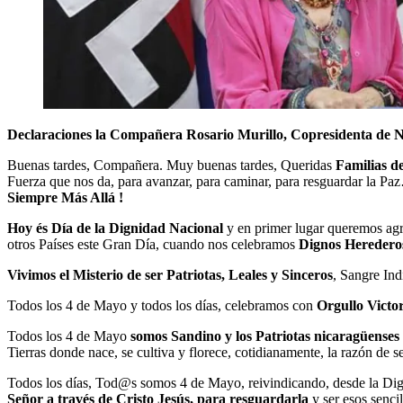
Declaraciones la Compañera Rosario Murillo,
Copresidenta de 
Buenas tardes, Compañera. Muy buenas tardes, Queridas
Familias d
Fuerza que nos da, para avanzar, para caminar, para resguardar la P
Siempre Más Allá !
Hoy és Día de la Dignidad Nacional
y en primer lugar queremos agr
otros Países este Gran Día, cuando nos celebramos
Dignos Herederos
Vivimos el Misterio de ser Patriotas, Leales y Sinceros
, Sangre In
Todos los 4 de Mayo y todos los días, celebramos con
Orgullo Victo
Todos los 4 de Mayo
somos Sandino y los Patriotas nicaragüense
Tierras donde nace, se cultiva y florece, cotidianamente, la razón d
Todos los días, Tod@s somos 4 de Mayo, reivindicando, desde la Dig
Señor a través de Cristo Jesús, para resguardarla
y ser esos senci