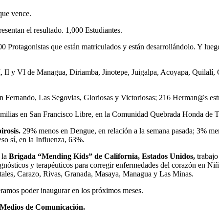
que vence.
resentan el resultado. 1,000 Estudiantes.
 Protagonistas que están matriculados y están desarrollándolo. Y lue
s I, II y VI de Managua, Diriamba, Jinotepe, Juigalpa, Acoyapa, Quilal
 Fernando, Las Segovias, Gloriosas y Victoriosas; 216 Herman@s es
milias en San Francisco Libre, en la Comunidad Quebrada Honda de Tip
rosis.
29% menos en Dengue, en relación a la semana pasada; 3% meno
so sí, en la Influenza, 63%.
 la
Brigada “Mending Kids” de California, Estados Unidos,
trabajo
agnósticos y terapéuticos para corregir enfermedades del corazón en Ni
ales, Carazo, Rivas, Granada, Masaya, Managua y Las Minas.
eramos poder inaugurar en los próximos meses.
Medios de Comunicación.