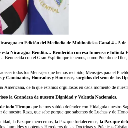
Nicaragua
en Edición del Mediodía
de Multinoticias Canal 4 – 5 d
e esta Nicaragua Bendita… Bendecida con esa Inmensa e Infinita 
az… Bendecida con el Gran Espíritu que tenemos, como Pueblo de Dios,
adecer todos los Mensajes que hemos recibido, Mensajes para el Puebl
 y Caminantes, Honrados y Honrosos, surgidos del seno de los Op
dia-Americana, de la que estamos orgullosos en cada momento de nuestr
rioso la Grandeza de nuestra Dignidad y Valentía Nacionales.
s de todo Tiempo
que hemos sabido defender con Hidalguía nuestro Sa
e ser de nuestra Raza, que sabe porque que sabemos de Luchas y de Hono
nidad, la Paz que merecemos, la Paz que fortalecemos,
la Paz que de
llos, humildes y potentes Herederos de las Doctrinas y Prácticas Cristia