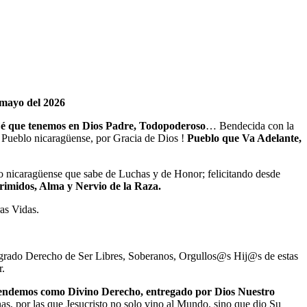
e mayo
del 2026
Fé que tenemos en Dios Padre, Todopoderoso
… Bendecida con la
 Pueblo nicaragüense, por Gracia de Dios !
Pueblo que Va Adelante,
o nicaragüense que sabe de Luchas y de Honor; felicitando desde
rimidos, Alma y Nervio de la Raza.
as Vidas.
grado Derecho de Ser Libres, Soberanos, Orgullos@s Hij@s de estas
r.
fendemos como Divino Derecho, entregado por Dios Nuestro
nas, por las que Jesucristo no solo vino al Mundo, sino que dio Su