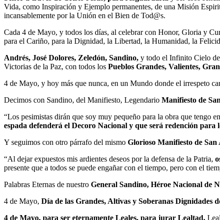
Vida, como Inspiración y Ejemplo permanentes, de una Misión Espirit
incansablemente por la Unión en el Bien de Tod@s.
Cada 4 de Mayo, y todos los días, al celebrar con Honor, Gloria y 
para el Cariño, para la Dignidad, la Libertad, la Humanidad, la Felici
Andrés, José Dolores, Zeledón, Sandino,
y todo el Infinito Cielo 
Victorias de la Paz, con todos los
Pueblos Grandes, Valientes, Grand
4 de Mayo, y hoy más que nunca, en un Mundo donde el irrespeto c
Decimos con Sandino, del Manifiesto, Legendario
Manifiesto de San
“Los pesimistas dirán que soy muy pequeño para la obra que tengo empre
espada defenderá el Decoro Nacional y que será redención para l
Y seguimos con otro párrafo del mismo
Glorioso Manifiesto de San
“Al dejar expuestos mis ardientes deseos por la defensa de la Patria,
o
presente que a todos se puede engañar con el tiempo, pero con el tie
Palabras Eternas de nuestro
General Sandino, Héroe Nacional de N
4 de Mayo,
Día de las Grandes, Altivas y Soberanas Dignidades d
4 de Mayo, para ser eternamente Leales, para jurar Lealtad,
Leal