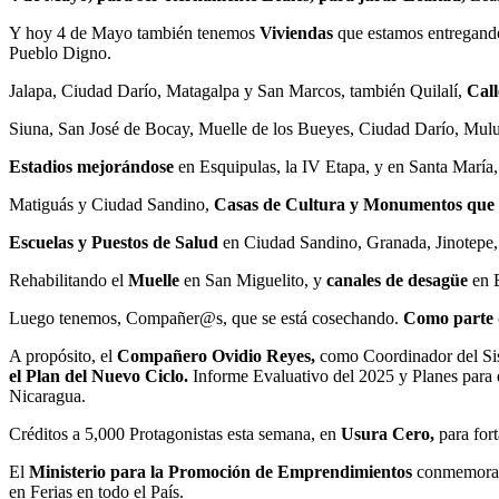
Y hoy 4 de Mayo también tenemos
Viviendas
que estamos entregand
Pueblo Digno.
Jalapa, Ciudad Darío, Matagalpa y San Marcos, también Quilalí,
Call
Siuna, San José de Bocay, Muelle de los Bueyes, Ciudad Darío, Mu
Estadios mejorándose
en Esquipulas, la IV Etapa, y en Santa María,
Matiguás y Ciudad Sandino,
Casas de Cultura y Monumentos que s
Escuelas y Puestos de Salud
en Ciudad Sandino, Granada, Jinotepe,
Rehabilitando el
Muelle
en San Miguelito, y
canales de desagüe
en B
Luego tenemos, Compañer@s, que se está cosechando.
Como parte d
A propósito, el
Compañero Ovidio Reyes,
como Coordinador del Si
el Plan del Nuevo Ciclo.
Informe Evaluativo del 2025 y Planes para 
Nicaragua.
Créditos a 5,000 Protagonistas esta semana, en
Usura Cero,
para fort
El
Ministerio para la Promoción de Emprendimientos
conmemora e
en Ferias en todo el País.