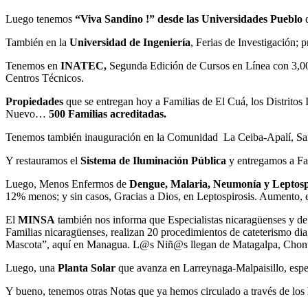
Luego tenemos
“Viva Sandino !” desde las Universidades Pueblo
También en la
Universidad de Ingeniería
, Ferias de Investigación; p
Tenemos en
INATEC,
Segunda Edición de Cursos en Línea con 3,000
Centros Técnicos.
Propiedades
que se entregan hoy a Familias de El Cuá, los Distrito
Nuevo…
500 Familias acreditadas.
Tenemos también inauguración en la Comunidad La Ceiba-Apalí, San
Y restauramos el
Sistema de Iluminación Pública
y entregamos a Fa
Luego, Menos Enfermos de
Dengue, Malaria, Neumonía y Leptospi
12% menos; y sin casos, Gracias a Dios, en Leptospirosis. Aumento, e
El
MINSA
también nos informa que Especialistas nicaragüenses y de
Familias nicaragüenses, realizan 20 procedimientos de cateterismo di
Mascota”, aquí en Managua. L@s Niñ@s llegan de Matagalpa, Chont
Luego, una
Planta Solar
que avanza en Larreynaga-Malpaisillo, esp
Y bueno, tenemos otras Notas que ya hemos circulado a través de los