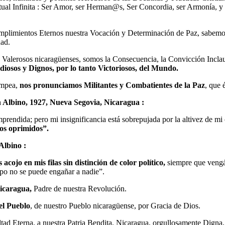
ual Infinita : Ser Amor, ser Herman@s, Ser Concordia, ser Armonía, y 
Cumplimientos Eternos nuestra Vocación y Determinación de Paz, sabem
dad.
de Valerosos nicaragüenses, somos la Consecuencia, la Convicción Inclau
iosos y Dignos, por lo tanto Victoriosos, del Mundo.
ampea,
nos pronunciamos Militantes y Combatientes de la Paz
, que 
 Albino, 1927, Nueva Segovia, Nicaragua :
ndida; pero mi insignificancia está sobrepujada por la altivez de mi cor
os oprimidos”.
 Albino :
s acojo en mis filas sin distinción de color político,
siempre que vengá
mpo no se puede engañar a nadie”.
icaragua,
Padre de nuestra Revolución.
el Pueblo
, de nuestro Pueblo nicaragüense, por Gracia de Dios.
tad Eterna, a nuestra Patria Bendita, Nicaragua, orgullosamente Digna,