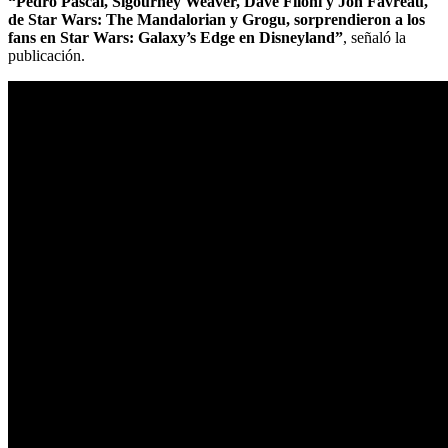
“Pedro Pascal, Sigourney Weaver, Dave Filoni y Jon Favreau,
de Star Wars: The Mandalorian y Grogu, sorprendieron a los
fans en Star Wars: Galaxy’s Edge en Disneyland”
, señaló la
publicación.