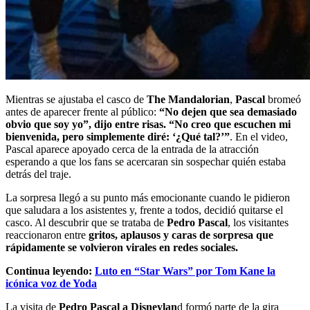
Mientras se ajustaba el casco de
The Mandalorian
,
Pascal
bromeó
antes de aparecer frente al público:
“No dejen que sea demasiado
obvio que soy yo”, dijo entre risas. “No creo que escuchen mi
bienvenida, pero simplemente diré: ‘¿Qué tal?’”
. En el video,
Pascal aparece apoyado cerca de la entrada de la atracción
esperando a que los fans se acercaran sin sospechar quién estaba
detrás del traje.
La sorpresa llegó a su punto más emocionante cuando le pidieron
que saludara a los asistentes y, frente a todos, decidió quitarse el
casco. Al descubrir que se trataba de
Pedro Pascal
, los visitantes
reaccionaron entre
gritos, aplausos y caras de sorpresa que
rápidamente se volvieron virales en redes sociales.
Continua leyendo:
Luto en “Star Wars” por Tom Kane la
icónica voz de Yoda
La visita de
Pedro Pascal a Disneylan
d formó parte de la gira